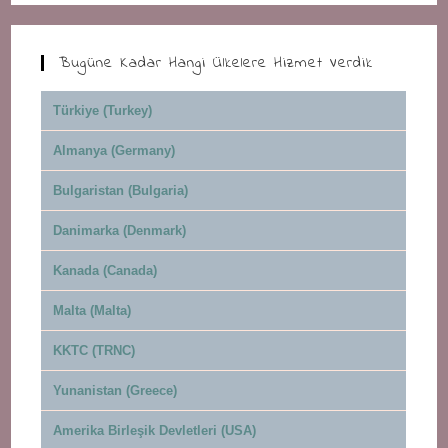
Bugüne Kadar Hangi Ülkelere Hizmet Verdik
Türkiye (Turkey)
Almanya (Germany)
Bulgaristan (Bulgaria)
Danimarka (Denmark)
Kanada (Canada)
Malta (Malta)
KKTC (TRNC)
Yunanistan (Greece)
Amerika Birleşik Devletleri (USA)