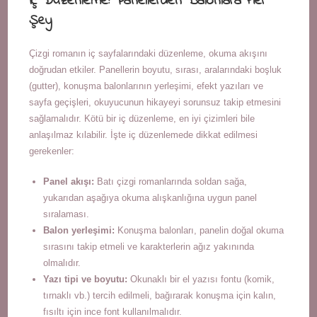
İç Düzenleme: Panellerden Balonlara Her
Şey
Çizgi romanın iç sayfalarındaki düzenleme, okuma akışını
doğrudan etkiler. Panellerin boyutu, sırası, aralarındaki boşluk
(gutter), konuşma balonlarının yerleşimi, efekt yazıları ve
sayfa geçişleri, okuyucunun hikayeyi sorunsuz takip etmesini
sağlamalıdır. Kötü bir iç düzenleme, en iyi çizimleri bile
anlaşılmaz kılabilir. İşte iç düzenlemede dikkat edilmesi
gerekenler:
Panel akışı:
Batı çizgi romanlarında soldan sağa,
yukarıdan aşağıya okuma alışkanlığına uygun panel
sıralaması.
Balon yerleşimi:
Konuşma balonları, panelin doğal okuma
sırasını takip etmeli ve karakterlerin ağız yakınında
olmalıdır.
Yazı tipi ve boyutu:
Okunaklı bir el yazısı fontu (komik,
tırnaklı vb.) tercih edilmeli, bağırarak konuşma için kalın,
fısıltı için ince font kullanılmalıdır.