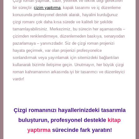
Çizgi roman yapmak, sabır, yetenek ve teknik bilgi gerektiren
bir süreçtir.
çizim yaptırma
, kapak tasarımı ve iç düzenleme
konusunda profesyonel destek alarak, hayalini kurduğunuz
çizgi romanı çok daha kısa sürede ve kaliteli bir şekilde
tamamlayabilirsiniz. Merkezimiz, bu sürecin her aşamasında –
çizimden renklendirmeye, düzenlemeden baskıya, senaryodan
pazarlamaya – yanınızdadır. Siz de çizgi roman projenizi
hayata geçirmek, var olan projenizi profesyonelce
sonlandırmak veya yayınlamak için sitemizdeki bağlantıları
kullanarak bizimle iletişime geçin. Unutmayın, her büyük çizgi
roman kahramanının arkasında iyi bir tasarımcı ve düzenleyici
vardır!
Çizgi romanınızı hayallerinizdeki tasarımla
buluşturun, profesyonel destekle
kitap
yaptırma
sürecinde fark yaratın!