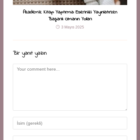
Akademik Kitap Yaptırma: Eserinizi Yayınlatırken
Başarılı Olmanın Yolları
3 Mayıs 2025
Bir yanıt yazın
Comment
Enter
your
name
Enter