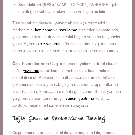
Ses efektleri (SFX):
“BAM!”, “CRACK!”, “WHOOSH!” gibi
efektler, görsel olarak olayın içine yerleştirilmelidir.
Tüm bu teknik detayları yönetmek oldukça zahmetlidir.
Merkezimiz,
hazırlama
ve
hazırlatma
hizmetleri kapsamında,
çizgi romanınızın iç düzenlemesini baştan sona profesyonelce
yapar. Ayrıca
proje yaptırma
sürecimizle tüm çizgi romanınızı
bir proje olarak ele alır, size teslim edilebilir bir dosya sunarız.
Özel hizmetlerimiz:
Çizgi romanınızı yalnızca dijital olarak
değil,
yazdırma
ve ciltleme hizmetlerimizle basılı hale de
getirebilirsiniz. Profesyonel matbaa standartlarında, yüksek
çözünürlüklü baskı yaparak çizgi romanınızı kitapçı raflarına
veya fuarlara çıkarmaya hazır hale getiriyoruz. Bunun yanında,
çizgi romanınızın tanıtımı için
sunum yaptırma
ve dijital
portfolyo hazırlama hizmetleri de sunuyoruz.
Dijital Çizim ve Renklendirme Desteği
Çizgi romanınızın çizimleri el ile yapılmış olsa bile, tarama,