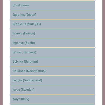
Çin (China)
Japonya (Japan)
Birleşik Krallık (UK)
Fransa (France)
İspanya (Spain)
Norveç (Norway)
Belçika (Belgium)
Hollanda (Netherlands)
İsviçre (Switzerland)
İsveç (Sweden)
İtalya (Italy)