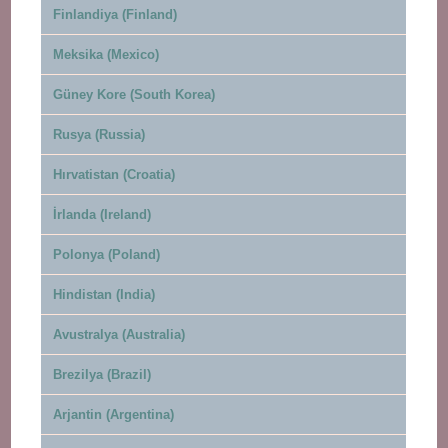
Finlandiya (Finland)
Meksika (Mexico)
Güney Kore (South Korea)
Rusya (Russia)
Hırvatistan (Croatia)
İrlanda (Ireland)
Polonya (Poland)
Hindistan (India)
Avustralya (Australia)
Brezilya (Brazil)
Arjantin (Argentina)