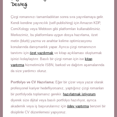
Desteği
Çizgi romanınızı tamamladıktan sonra sıra yayınlamaya gelir.
Kendi kendine yayıncılık (self-publishing) için Amazon KDP,
ComiXology veya Webtoon gibi platformları kullanabilirsiniz.
Merkezimiz, bu platformlara uygun dosya hazırlama, özet
metin (blurb) yazma ve anahtar kelime optimizasyonu
konularında danışmanlık yapar. Ayrıca çizgi romanınızın
tanıtımı için
özet yazdırmak
ve kitap açıklaması oluşturmak
işinizi kolaylaştırır. Basılı bir çizgi roman için ise
kitap
yaptırma
hizmetimizle ISBN, barkod ve dağıtım aşamalarında
da size yardımcı oluruz.
Portfolyo ve CV Hazırlama:
Eğer bir çizer veya yazar olarak
profesyonel kariyer hedefliyorsanız, yaptığınız çizgi romanları
bir portfolyoda toplamanız gerekir.
hazırlatmak istiyorum
diyerek size dijital veya basılı portfolyo hazırlıyor, ayrıca
akademik veya iş başvurularınız için
ödev yaptırma
benzeri bir
disiplinle CV düzenlemesi yapıyoruz.