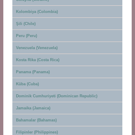
Kolombiya (Colombia)
Şili (Chile)
Peru (Peru)
Venezuela (Venezuela)
Kosta Rika (Costa Rica)
Panama (Panama)
Küba (Cuba)
Dominik Cumhuriyeti (Dominican Republic)
Jamaika (Jamaica)
Bahamalar (Bahamas)
Filipinler (Philippines)