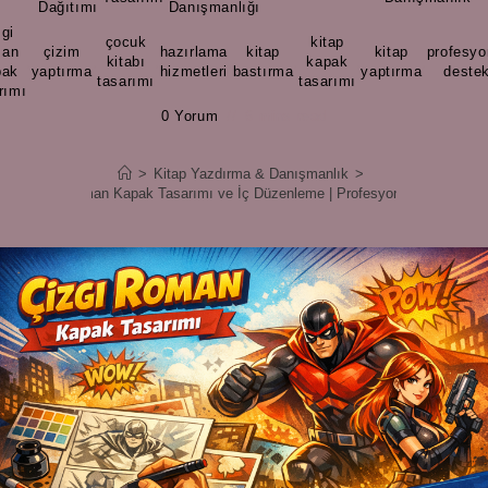
Dağıtımı
Danışmanlığı
zgi
çocuk
kitap
man
çizim
hazırlama
kitap
kitap
profesyo
,
,
kitabı
,
,
,
kapak
,
,
pak
yaptırma
hizmetleri
bastırma
yaptırma
deste
tasarımı
tasarımı
rımı
0 Yorum
6 mins read
>
Kitap Yazdırma & Danışmanlık
>
Çizgi Roman Kapak Tasarımı ve İç Düzenleme | Profesyonel Destek