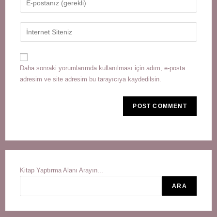
or
your
username
email
Enter
to
address
your
comment
to
website
comment
URL
Daha sonraki yorumlarımda kullanılması için adım, e-posta
(optional)
adresim ve site adresim bu tarayıcıya kaydedilsin.
Kitap Yaptırma Alanı Arayın...
ARA