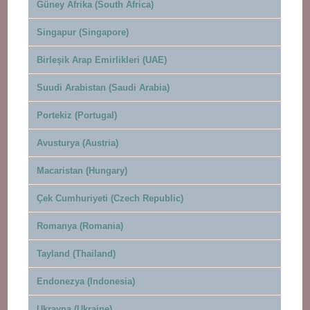
Güney Afrika (South Africa)
Singapur (Singapore)
Birleşik Arap Emirlikleri (UAE)
Suudi Arabistan (Saudi Arabia)
Portekiz (Portugal)
Avusturya (Austria)
Macaristan (Hungary)
Çek Cumhuriyeti (Czech Republic)
Romanya (Romania)
Tayland (Thailand)
Endonezya (Indonesia)
Ukrayna (Ukraine)