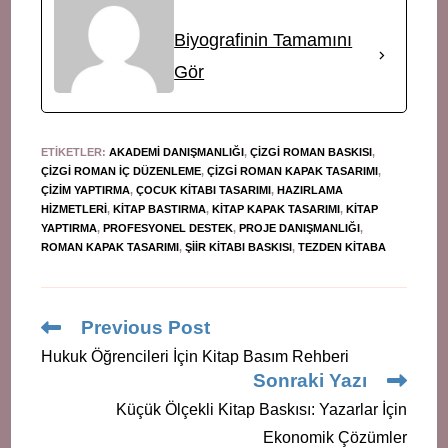
Biyografinin Tamamını
Gör
ETIKETLER
:
AKADEMI DANIŞMANLIĞI
,
ÇIZGI ROMAN BASKISI
,
ÇIZGI ROMAN IÇ DÜZENLEME
,
ÇIZGI ROMAN KAPAK TASARIMI
,
ÇIZIM YAPTIRMA
,
ÇOCUK KITABI TASARIMI
,
HAZIRLAMA
HIZMETLERI
,
KITAP BASTIRMA
,
KITAP KAPAK TASARIMI
,
KITAP
YAPTIRMA
,
PROFESYONEL DESTEK
,
PROJE DANIŞMANLIĞI
,
ROMAN KAPAK TASARIMI
,
ŞIIR KITABI BASKISI
,
TEZDEN KITABA
Read
Previous Post
more
Hukuk Öğrencileri İçin Kitap Basım Rehberi
articles
Sonraki Yazı
Küçük Ölçekli Kitap Baskısı: Yazarlar İçin
Ekonomik Çözümler