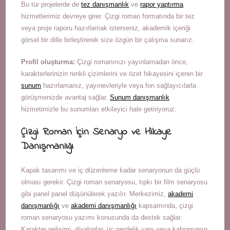
Bu tür projelerde de
tez danışmanlık
ve
rapor yaptırma
hizmetlerimiz devreye girer. Çizgi roman formatında bir tez
veya proje raporu hazırlamak isterseniz, akademik içeriği
görsel bir dille birleştirerek size özgün bir çalışma sunarız.
Profil oluşturma:
Çizgi romanınızı yayınlamadan önce,
karakterlerinizin renkli çizimlerini ve özet hikayesini içeren bir
sunum
hazırlamanız, yayınevleriyle veya fon sağlayıcılarla
görüşmenizde avantaj sağlar.
Sunum danışmanlık
hizmetimizle bu sunumları etkileyici hale getiriyoruz.
Çizgi Roman İçin Senaryo ve Hikaye
Danışmanlığı
Kapak tasarımı ve iç düzenleme kadar senaryonun da güçlü
olması gerekir. Çizgi roman senaryosu, tıpkı bir film senaryosu
gibi panel panel düşünülerek yazılır. Merkezimiz,
akademi
danışmanlığı
ve
akademi danışmanlığı
kapsamında, çizgi
roman senaryosu yazımı konusunda da destek sağlar.
Karakter gelişimi, diyaloglar, üç perdelik yapı veya kahramanın