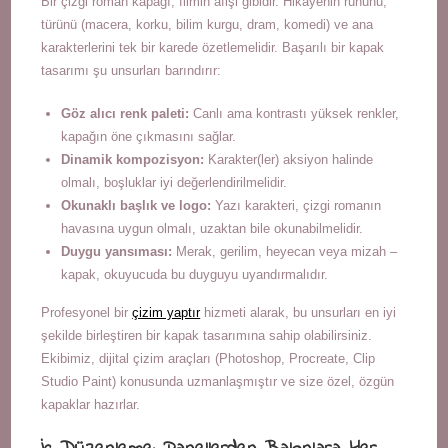
Bir çizgi roman kapağı, filmin afişi gibidir. Hikayenin ruhunu,
türünü (macera, korku, bilim kurgu, dram, komedi) ve ana
karakterlerini tek bir karede özetlemelidir. Başarılı bir kapak
tasarımı şu unsurları barındırır:
Göz alıcı renk paleti:
Canlı ama kontrastı yüksek renkler,
kapağın öne çıkmasını sağlar.
Dinamik kompozisyon:
Karakter(ler) aksiyon halinde
olmalı, boşluklar iyi değerlendirilmelidir.
Okunaklı başlık ve logo:
Yazı karakteri, çizgi romanın
havasına uygun olmalı, uzaktan bile okunabilmelidir.
Duygu yansıması:
Merak, gerilim, heyecan veya mizah –
kapak, okuyucuda bu duyguyu uyandırmalıdır.
Profesyonel bir
çizim yaptır
hizmeti alarak, bu unsurları en iyi
şekilde birleştiren bir kapak tasarımına sahip olabilirsiniz.
Ekibimiz, dijital çizim araçları (Photoshop, Procreate, Clip
Studio Paint) konusunda uzmanlaşmıştır ve size özel, özgün
kapaklar hazırlar.