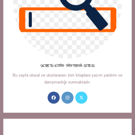
ÜCRETLI KITAP YAPTIRMA SITESI
Bu sayfa ulusal ve uluslararası tüm kitaplara yazım yardımı ve
danışmanlığı sunmaktadır.
Opens
Opens
Opens
in
in
in
a
a
a
new
new
new
tab
tab
tab