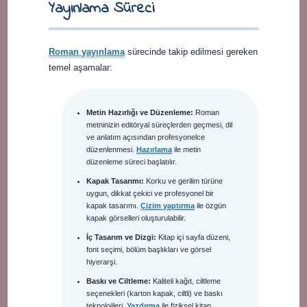
Yayınlama Süreci
Roman yayınlama
sürecinde takip edilmesi gereken
temel aşamalar:
Metin Hazırlığı ve Düzenleme:
Roman
metninizin editöryal süreçlerden geçmesi, dil
ve anlatım açısından profesyonelce
düzenlenmesi.
Hazırlama
ile metin
düzenleme süreci başlatılır.
Kapak Tasarımı:
Korku ve gerilim türüne
uygun, dikkat çekici ve profesyonel bir
kapak tasarımı.
Çizim yaptırma
ile özgün
kapak görselleri oluşturulabilir.
İç Tasarım ve Dizgi:
Kitap içi sayfa düzeni,
font seçimi, bölüm başlıkları ve görsel
hiyerarşi.
Baskı ve Ciltleme:
Kaliteli kağıt, ciltleme
seçenekleri (karton kapak, ciltli) ve baskı
teknolojileri.
Yazdırma
ile fiziksel kitap