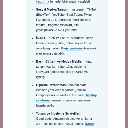
yaptırma
ile hedef kitle analizi yapılabilir.
Sosyal Medya Tanıtımı:
Instagram, TikTok
(BookTok), YouTube (BookTube), Twitter,
Facebook ve Goodreads üzerinde kitap
tanıtımı, fragman videoları, alıntı
paylaşımları ve okur yorumları.
İmza Günleri ve Okur Etkinlikleri:
Kitap
fuarları, imza günleri, online söyleşiler ve
okur buluşmaları.
Proje yaptırma
ile etkinlik
planlaması yapılabilir.
Basın Bülteni ve Medya İlişkileri:
Kitap
tanıtım yazıları, röportajlar, inceleme
kopyaları gönderme, blog yazarlarıyla
işbirliği.
E-posta Pazarlaması:
Mevcut okur
listesine yeni kitap duyurusu, indirim
kampanyaları ve özel içerik sunma.
Mektup
yazdırma
benzeri promosyon metinleri
hazırlanabilir.
Yorum ve İnceleme Stratejileri:
Goodreads, Amazon ve blog yorumlarını
artırmak için okurları teşvik etmek.
Rapor