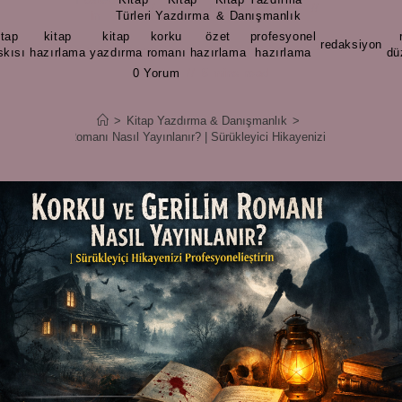
/
/
in
Türleri
Yazdırma
& Danışmanlık
itap
kitap
kitap
korku
özet
profesyonel
,
,
,
,
,
,
redaksiyon
,
skısı
hazırlama
yazdırma
romanı
hazırlama
hazırlama
dü
0 Yorum
5 mins read
>
Kitap Yazdırma & Danışmanlık
>
u ve Gerilim Romanı Nasıl Yayınlanır? | Sürükleyici Hikayenizi Profesyonelleş