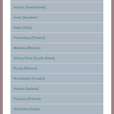
İsviçre (Switzerland)
İsveç (Sweden)
İtalya (Italy)
Finlandiya (Finland)
Meksika (Mexico)
Güney Kore (South Korea)
Rusya (Russia)
Hırvatistan (Croatia)
İrlanda (Ireland)
Polonya (Poland)
Hindistan (India)