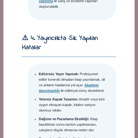
yaptırma
ile satış ve inceleme raporları
oluşturulabilir.
⚠️ 4. Yayıncılıkta Sık Yapılan
Hatalar
Editörsüz Yayın Yapmak:
Profesyonel
editör kontrolü olmadan kitap yayınlamak, dil
ve anlatım hatalarına yol açar.
Akademi
danışmanlığı
ile editöryal süreç desteklenir.
Yetersiz Kapak Tasarımı:
Amatör veya türe
uygun olmayan kapak, kitabın satışını
olumsuz etkiler.
Dağıtım ve Pazarlama Eksikliği:
Kitap
basıldıktan sonra tanıtım yapılmaması,
satışların düşük olmasına neden olur.