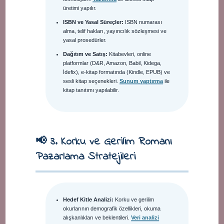
üretimi yapılır.
ISBN ve Yasal Süreçler:
ISBN numarası
alma, telif hakları, yayıncılık sözleşmesi ve
yasal prosedürler.
Dağıtım ve Satış:
Kitabevleri, online
platformlar (D&R, Amazon, Babil, Kidega,
İdefix), e-kitap formatında (Kindle, EPUB) ve
sesli kitap seçenekleri.
Sunum yaptırma
ile
kitap tanıtımı yapılabilir.
📢 3. Korku ve Gerilim Romanı
Pazarlama Stratejileri
Hedef Kitle Analizi:
Korku ve gerilim
okurlarının demografik özellikleri, okuma
alışkanlıkları ve beklentileri.
Veri analizi