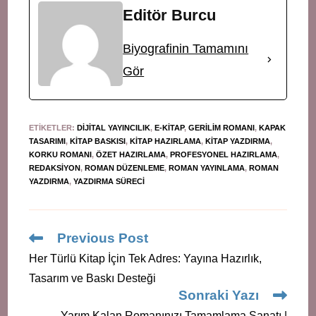
Editör Burcu
Biyografinin Tamamını
Gör
ETIKETLER
:
DIJITAL YAYINCILIK
,
E-KITAP
,
GERILIM ROMANI
,
KAPAK
TASARIMI
,
KITAP BASKISI
,
KITAP HAZIRLAMA
,
KITAP YAZDIRMA
,
KORKU ROMANI
,
ÖZET HAZIRLAMA
,
PROFESYONEL HAZIRLAMA
,
REDAKSIYON
,
ROMAN DÜZENLEME
,
ROMAN YAYINLAMA
,
ROMAN
YAZDIRMA
,
YAZDIRMA SÜRECI
Read
Previous Post
more
Her Türlü Kitap İçin Tek Adres: Yayına Hazırlık,
articles
Tasarım ve Baskı Desteği
Sonraki Yazı
Yarım Kalan Romanınızı Tamamlama Sanatı |