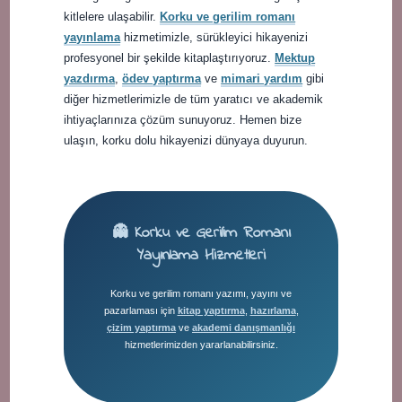
kitlelere ulaşabilir.
Korku ve gerilim romanı
yayınlama
hizmetimizle, sürükleyici hikayenizi
profesyonel bir şekilde kitaplaştırıyoruz.
Mektup
yazdırma
,
ödev yaptırma
ve
mimari yardım
gibi
diğer hizmetlerimizle de tüm yaratıcı ve akademik
ihtiyaçlarınıza çözüm sunuyoruz. Hemen bize
ulaşın, korku dolu hikayenizi dünyaya duyurun.
👻 Korku ve Gerilim Romanı
Yayınlama Hizmetleri
Korku ve gerilim romanı yazımı, yayını ve
pazarlaması için
kitap yaptırma
,
hazırlama
,
çizim yaptırma
ve
akademi danışmanlığı
hizmetlerimizden yararlanabilirsiniz.