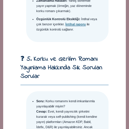
Zamanlama Hataları:
Yanlış dönemde
yayın yapmak (örneğin, yaz döneminde
korku romanı çıkarmak).
Özgünlük Kontrolü Eksikliği:
İntihal veya
çok benzer içerikler.
İntihal raporu
ile
özgünlük kontrolü sağlanır.
❓ 5. Korku ve Gerilim Romanı
Yayınlama Hakkında Sık Sorulan
Sorular
Soru:
Korku romanımı kendi imkanlarımla
yayınlayabilir miyim?
Cevap:
Evet, kendi yayıncılık şirketini
kurarak veya self-publishing (kendi kendine
yayın) platformları (Amazon KDP, Babil,
İdefix, D&R) ile yayınlayabilirsiniz. Ancak