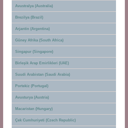
Avustralya (Australia)
Brezilya (Brazil)
Arjantin (Argentina)
Güney Afrika (South Africa)
Singapur (Singapore)
Birleşik Arap Emirlikleri (UAE)
Suudi Arabistan (Saudi Arabia)
Portekiz (Portugal)
Avusturya (Austria)
Macaristan (Hungary)
Çek Cumhuriyeti (Czech Republic)