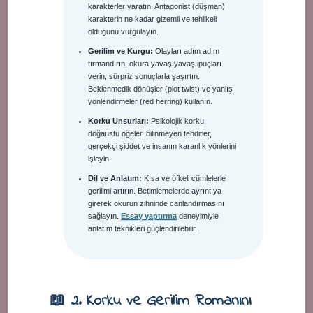
karakterler yaratın. Antagonist (düşman)
karakterin ne kadar gizemli ve tehlikeli
olduğunu vurgulayın.
Gerilim ve Kurgu:
Olayları adım adım
tırmandırın, okura yavaş yavaş ipuçları
verin, sürpriz sonuçlarla şaşırtın.
Beklenmedik dönüşler (plot twist) ve yanlış
yönlendirmeler (red herring) kullanın.
Korku Unsurları:
Psikolojik korku,
doğaüstü öğeler, bilinmeyen tehditler,
gerçekçi şiddet ve insanın karanlık yönlerini
işleyin.
Dil ve Anlatım:
Kısa ve öfkeli cümlelerle
gerilimi artırın. Betimlemelerde ayrıntıya
girerek okurun zihninde canlandırmasını
sağlayın.
Essay yaptırma
deneyimiyle
anlatım teknikleri güçlendirilebilir.
📖 2. Korku ve Gerilim Romanını