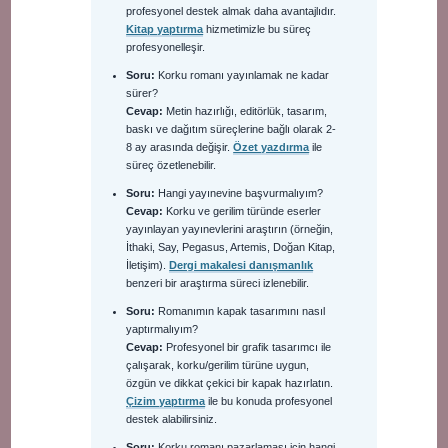
profesyonel destek almak daha avantajlıdır.
Kitap yaptırma
hizmetimizle bu süreç
profesyonelleşir.
Soru:
Korku romanı yayınlamak ne kadar
sürer?
Cevap:
Metin hazırlığı, editörlük, tasarım,
baskı ve dağıtım süreçlerine bağlı olarak 2-
8 ay arasında değişir.
Özet yazdırma
ile
süreç özetlenebilir.
Soru:
Hangi yayınevine başvurmalıyım?
Cevap:
Korku ve gerilim türünde eserler
yayınlayan yayınevlerini araştırın (örneğin,
İthaki, Say, Pegasus, Artemis, Doğan Kitap,
İletişim).
Dergi makalesi danışmanlık
benzeri bir araştırma süreci izlenebilir.
Soru:
Romanımın kapak tasarımını nasıl
yaptırmalıyım?
Cevap:
Profesyonel bir grafik tasarımcı ile
çalışarak, korku/gerilim türüne uygun,
özgün ve dikkat çekici bir kapak hazırlatın.
Çizim yaptırma
ile bu konuda profesyonel
destek alabilirsiniz.
Soru:
Korku romanı pazarlaması için hangi