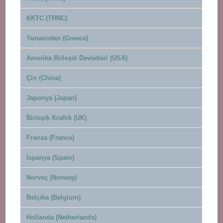
KKTC (TRNC)
Yunanistan (Greece)
Amerika Birleşik Devletleri (USA)
Çin (China)
Japonya (Japan)
Birleşik Krallık (UK)
Fransa (France)
İspanya (Spain)
Norveç (Norway)
Belçika (Belgium)
Hollanda (Netherlands)