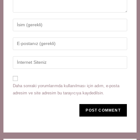
Enter
your
name
Enter
or
your
username
email
Enter
to
address
your
comment
to
website
comment
URL
Daha sonraki yorumlarımda kullanılması için adım, e-posta
(optional)
adresim ve site adresim bu tarayıcıya kaydedilsin.