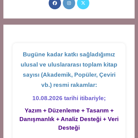
Opens
Opens
Opens
in
in
in
a
a
a
new
new
new
tab
tab
tab
Bugüne kadar katkı sağladığımız
ulusal ve uluslararası toplam kitap
sayısı (Akademik, Popüler, Çeviri
vb.) resmi rakamlar:
10.08.2026 tarihi itibariyle;
Yazım + Düzenleme + Tasarım +
Danışmanlık + Analiz Desteği + Veri
Desteği