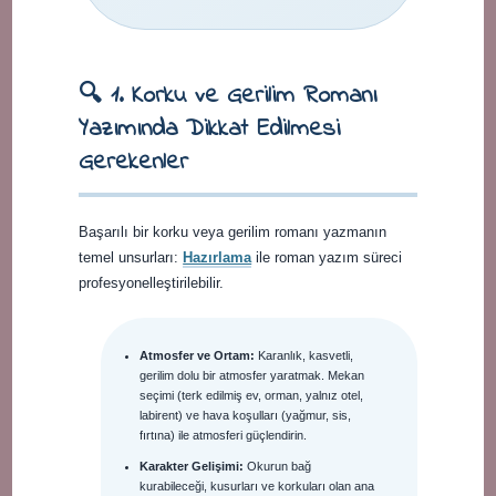
🔍 1. Korku ve Gerilim Romanı
Yazımında Dikkat Edilmesi
Gerekenler
Başarılı bir korku veya gerilim romanı yazmanın
temel unsurları:
Hazırlama
ile roman yazım süreci
profesyonelleştirilebilir.
Atmosfer ve Ortam:
Karanlık, kasvetli,
gerilim dolu bir atmosfer yaratmak. Mekan
seçimi (terk edilmiş ev, orman, yalnız otel,
labirent) ve hava koşulları (yağmur, sis,
fırtına) ile atmosferi güçlendirin.
Karakter Gelişimi:
Okurun bağ
kurabileceği, kusurları ve korkuları olan ana