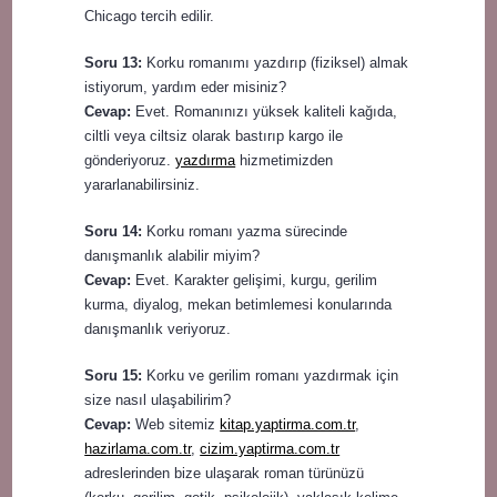
Chicago tercih edilir.
Soru 13:
Korku romanımı yazdırıp (fiziksel) almak
istiyorum, yardım eder misiniz?
Cevap:
Evet. Romanınızı yüksek kaliteli kağıda,
ciltli veya ciltsiz olarak bastırıp kargo ile
gönderiyoruz.
yazdırma
hizmetimizden
yararlanabilirsiniz.
Soru 14:
Korku romanı yazma sürecinde
danışmanlık alabilir miyim?
Cevap:
Evet. Karakter gelişimi, kurgu, gerilim
kurma, diyalog, mekan betimlemesi konularında
danışmanlık veriyoruz.
Soru 15:
Korku ve gerilim romanı yazdırmak için
size nasıl ulaşabilirim?
Cevap:
Web sitemiz
kitap.yaptirma.com.tr
,
hazirlama.com.tr
,
cizim.yaptirma.com.tr
adreslerinden bize ulaşarak roman türünüzü