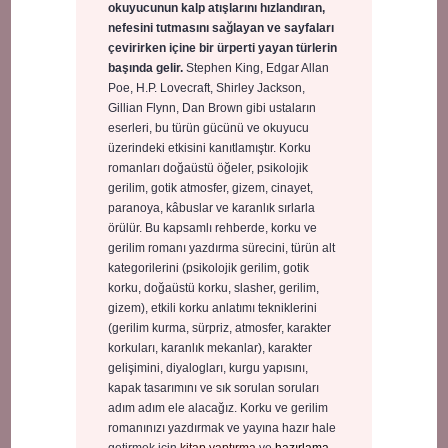
okuyucunun kalp atışlarını hızlandıran,
nefesini tutmasını sağlayan ve sayfaları
çevirirken içine bir ürperti yayan türlerin
başında gelir.
Stephen King, Edgar Allan
Poe, H.P. Lovecraft, Shirley Jackson,
Gillian Flynn, Dan Brown gibi ustaların
eserleri, bu türün gücünü ve okuyucu
üzerindeki etkisini kanıtlamıştır. Korku
romanları doğaüstü öğeler, psikolojik
gerilim, gotik atmosfer, gizem, cinayet,
paranoya, kâbuslar ve karanlık sırlarla
örülür. Bu kapsamlı rehberde, korku ve
gerilim romanı yazdırma sürecini, türün alt
kategorilerini (psikolojik gerilim, gotik
korku, doğaüstü korku, slasher, gerilim,
gizem), etkili korku anlatımı tekniklerini
(gerilim kurma, sürpriz, atmosfer, karakter
korkuları, karanlık mekanlar), karakter
gelişimini, diyalogları, kurgu yapısını,
kapak tasarımını ve sık sorulan soruları
adım adım ele alacağız. Korku ve gerilim
romanınızı yazdırmak ve yayına hazır hale
getirmek için
kitap yaptırma
ve
hazırlama