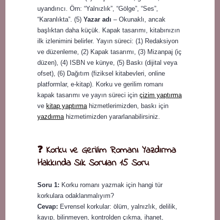
uyandırıcı. Örn: “Yalnızlık”, “Gölge”, “Ses”,
“Karanlıkta”. (5)
Yazar adı
– Okunaklı, ancak
başlıktan daha küçük. Kapak tasarımı, kitabınızın
ilk izlenimini belirler. Yayın süreci: (1) Redaksiyon
ve düzenleme, (2) Kapak tasarımı, (3) Mizanpaj (iç
düzen), (4) ISBN ve künye, (5) Baskı (dijital veya
ofset), (6) Dağıtım (fiziksel kitabevleri, online
platformlar, e-kitap). Korku ve gerilim romanı
kapak tasarımı ve yayın süreci için
çizim yaptırma
ve
kitap yaptırma
hizmetlerimizden, baskı için
yazdırma
hizmetimizden yararlanabilirsiniz.
❓ Korku ve Gerilim Romanı Yazdırma
Hakkında Sık Sorulan 15 Soru
Soru 1:
Korku romanı yazmak için hangi tür
korkulara odaklanmalıyım?
Cevap:
Evrensel korkular: ölüm, yalnızlık, delilik,
kayıp, bilinmeyen, kontrolden çıkma, ihanet,