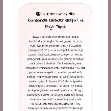
📚 3. Korku ve Gerilim
Romanında Karakter Gelişimi ve
Kurgu Yapısı
Başarılı bir korku/gerilim romanı, güçlü
karakterler ve sağlam bir kurgu üzerine inşa
edilir.
Karakter gelişimi
– Ana karakteriniz
(protagonist) okuyucunun empati kurabileceği,
zaafları olan, korkularıyla yüzleşen biri olmalı.
Antagonist (kötü karakter) ise gizemli, tehditkar
ve ikna edici olmalıdır. Yan karakterler, ana
karakterin yolculuğuna katkı sağlamalıdır.
Kurgu
yapısı
– Korku/gerilim romanları genellikle üç
perdelik yapıyı takip eder: (1) Giriş (karakterler,
mekan, gizemli olaylar), (2) Gelişme (gerilim
artar, ipuçları, tehlikeler), (3) Doruk ve Sonuç
(çatışma çözülür, korkuyla yüzleşme). Kurgu,
okuyucuyu sürekli merakta ve gerilimde tutmalı,
“acaba ne olacak?” sorusunu sürekli canlı
tutmalıdır.
Alt kurgular (subplots)
– Ana
hikayeye derinlik katan yan hikayeler (örneğin