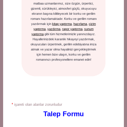
matbaa uzmanlarımız, size özgün, ürpertici,
gizemli, sürükleyici, atmosferi güçlü, okuyucuyu
ekranın başına kilitleyecek bir korku ve gerilim
romanı hazırlamaktadır. Korku ve gerilim romanı
yazdırmak için
kitap yaptırma
,
hazırlama
,
çizim
yaptırma
,
yazdırma
,
rapor yaptırma
,
sunum
yaptırma
gibi tüm hizmetlerimizle yanınızdayız.
Hayallerinizdeki karanlık hikayeyi yazdırmak,
okuyucuları ürpertmek, gerilim edebiyatına imza
atmak ve yazar olma hayalinizi gerçekleştirmek
için hemen bize ulaşın, korku ve gerilim
romanınızı profesyonellere emanet edin!
*
işareti olan alanlar zorunludur
Talep Formu