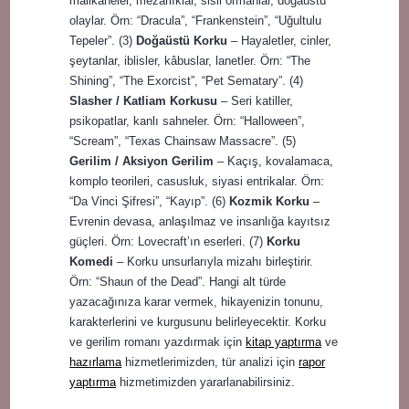
malikaneler, mezarlıklar, sisli ormanlar, doğaüstü
olaylar. Örn: “Dracula”, “Frankenstein”, “Uğultulu
Tepeler”. (3)
Doğaüstü Korku
– Hayaletler, cinler,
şeytanlar, iblisler, kâbuslar, lanetler. Örn: “The
Shining”, “The Exorcist”, “Pet Sematary”. (4)
Slasher / Katliam Korkusu
– Seri katiller,
psikopatlar, kanlı sahneler. Örn: “Halloween”,
“Scream”, “Texas Chainsaw Massacre”. (5)
Gerilim / Aksiyon Gerilim
– Kaçış, kovalamaca,
komplo teorileri, casusluk, siyasi entrikalar. Örn:
“Da Vinci Şifresi”, “Kayıp”. (6)
Kozmik Korku
–
Evrenin devasa, anlaşılmaz ve insanlığa kayıtsız
güçleri. Örn: Lovecraft’ın eserleri. (7)
Korku
Komedi
– Korku unsurlarıyla mizahı birleştirir.
Örn: “Shaun of the Dead”. Hangi alt türde
yazacağınıza karar vermek, hikayenizin tonunu,
karakterlerini ve kurgusunu belirleyecektir. Korku
ve gerilim romanı yazdırmak için
kitap yaptırma
ve
hazırlama
hizmetlerimizden, tür analizi için
rapor
yaptırma
hizmetimizden yararlanabilirsiniz.