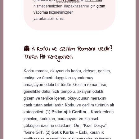
hizmetlerimizden, kapak tasarımı için
çizim
yaptırma
hizmetimizden
yararlanabilirsiniz.
👻 1. Korku ve Gerilim Romanı Nedir?
Türün Alt Kategorileri
Korku romanı, okuyucuda korku, dehşet, gerilim,
endişe ve ürperti duyguları uyandırmayı
amaçlayan edebi bir türdür. Gerilim romanı ise,
genellikle daha hızlı tempolu, aksiyon odaklı,
gizem ve tehlike içeren, okuyucunun merakını
canlı tutan anlatılardır. Korku ve gerilim türünün alt
kategorileri: (1)
Psikolojik Gerilim
– Karakterlerin
zihinleri, korkuları, paranoyası ve zihinsel
çöküşleri üzerine odaklanır. Örn: “Kızıl Dosya”,
“Gone Girl”. (2)
Gotik Korku
– Eski, karanlık