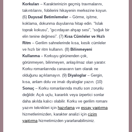
Korkuları
– Karakterinizin geçmiş travmalarını,
takıntılarını, fobilerini hikayenin merkezine koyun.
(6)
Duyusal Betimlemeler
– Görme, işitme,
koklama, dokunma duyularına hitap edin. “Islak
toprak kokusu”, “gıcırdayan ahşap sesi”, “soğuk bir
elin tenine değmesi”. (7)
Kısa Cümleler ve Hızlı
Ritm
– Gerilim sahnelerinde kısa, kesik cümleler
ve hızlı bir ritm kullanın. (8)
Bilinmeyeni
Kullanma
– Korkuyu görünenden çok,
görünmeyen, bilinmeyen, anlaşılmaz olan yaratır.
Korku romanlarında canavarın tam olarak ne
olduğunu açıklamayın. (9)
Diyaloglar
– Gergin,
kısa, anlam dolu ve imalı diyaloglar yazın. (10)
Sonuç
– Korku romanlarında mutlu son zorunlu
değildir. Açık uçlu, karanlık veya ürpertici sonlar
daha akılda kalıcı olabilir. Korku ve gerilim romanı
yazım teknikleri için
hazırlama
ve
essay yaptırma
hizmetlerimizden, karakter analizi için
çizim
yaptırma
hizmetimizden yararlanabilirsiniz.