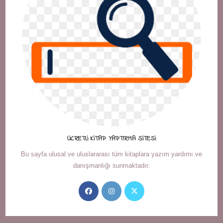
ÜCRETLI KITAP YAPTIRMA SITESI
Bu sayfa ulusal ve uluslararası tüm kitaplara yazım yardımı ve
danışmanlığı sunmaktadır.
Opens
Opens
Opens
in
in
in
a
a
a