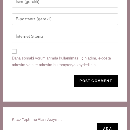
your
name
Enter
or
your
username
email
Enter
to
address
your
comment
to
website
comment
URL
Daha sonraki yorumlarımda kullanılması için adım, e-posta
(optional)
adresim ve site adresim bu tarayıcıya kaydedilsin.
Kitap Yaptırma Alanı Arayın...
ARA