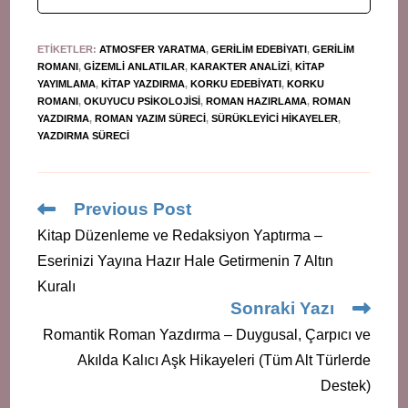
ETIKETLER
:
ATMOSFER YARATMA
,
GERILIM EDEBIYATI
,
GERILIM
ROMANI
,
GIZEMLI ANLATILAR
,
KARAKTER ANALIZI
,
KITAP
YAYIMLAMA
,
KITAP YAZDIRMA
,
KORKU EDEBIYATI
,
KORKU
ROMANI
,
OKUYUCU PSIKOLOJISI
,
ROMAN HAZIRLAMA
,
ROMAN
YAZDIRMA
,
ROMAN YAZIM SÜRECI
,
SÜRÜKLEYICI HIKAYELER
,
YAZDIRMA SÜRECI
Read
Previous Post
more
Kitap Düzenleme ve Redaksiyon Yaptırma –
articles
Eserinizi Yayına Hazır Hale Getirmenin 7 Altın
Kuralı
Sonraki Yazı
Romantik Roman Yazdırma – Duygusal, Çarpıcı ve
Akılda Kalıcı Aşk Hikayeleri (Tüm Alt Türlerde
Destek)