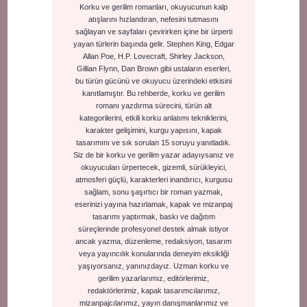
Korku ve gerilim romanları, okuyucunun kalp
atışlarını hızlandıran, nefesini tutmasını
sağlayan ve sayfaları çevirirken içine bir ürperti
yayan türlerin başında gelir. Stephen King, Edgar
Allan Poe, H.P. Lovecraft, Shirley Jackson,
Gillian Flynn, Dan Brown gibi ustaların eserleri,
bu türün gücünü ve okuyucu üzerindeki etkisini
kanıtlamıştır. Bu rehberde, korku ve gerilim
romanı yazdırma sürecini, türün alt
kategorilerini, etkili korku anlatımı tekniklerini,
karakter gelişimini, kurgu yapısını, kapak
tasarımını ve sık sorulan 15 soruyu yanıtladık.
Siz de bir korku ve gerilim yazar adayıysanız ve
okuyucuları ürpertecek, gizemli, sürükleyici,
atmosferi güçlü, karakterleri inandırıcı, kurgusu
sağlam, sonu şaşırtıcı bir roman yazmak,
eserinizi yayına hazırlamak, kapak ve mizanpaj
tasarımı yaptırmak, baskı ve dağıtım
süreçlerinde profesyonel destek almak istiyor
ancak yazma, düzenleme, redaksiyon, tasarım
veya yayıncılık konularında deneyim eksikliği
yaşıyorsanız, yanınızdayız. Uzman korku ve
gerilim yazarlarımız, editörlerimiz,
redaktörlerimiz, kapak tasarımcılarımız,
mizanpajcılarımız, yayın danışmanlarımız ve