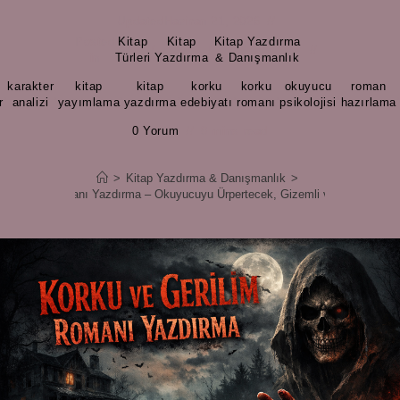
Updated
Haziran 21, 2026
Posted
Kitap
Kitap
Kitap Yazdırma
/
/
in
Türleri
Yazdırma
& Danışmanlık
i
karakter
kitap
kitap
korku
korku
okuyucu
roman
,
,
,
,
,
,
,
r
analizi
yayımlama
yazdırma
edebiyatı
romanı
psikolojisi
hazırlama
0 Yorum
8 mins read
>
Kitap Yazdırma & Danışmanlık
>
e Gerilim Romanı Yazdırma – Okuyucuyu Ürpertecek, Gizemli ve Sürükleyici A