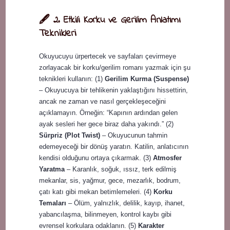
🖋️ 2. Etkili Korku ve Gerilim Anlatımı
Teknikleri
Okuyucuyu ürpertecek ve sayfaları çevirmeye
zorlayacak bir korku/gerilim romanı yazmak için şu
teknikleri kullanın: (1)
Gerilim Kurma (Suspense)
– Okuyucuya bir tehlikenin yaklaştığını hissettirin,
ancak ne zaman ve nasıl gerçekleşeceğini
açıklamayın. Örneğin: “Kapının ardından gelen
ayak sesleri her gece biraz daha yakındı.” (2)
Sürpriz (Plot Twist)
– Okuyucunun tahmin
edemeyeceği bir dönüş yaratın. Katilin, anlatıcının
kendisi olduğunu ortaya çıkarmak. (3)
Atmosfer
Yaratma
– Karanlık, soğuk, ıssız, terk edilmiş
mekanlar, sis, yağmur, gece, mezarlık, bodrum,
çatı katı gibi mekan betimlemeleri. (4)
Korku
Temaları
– Ölüm, yalnızlık, delilik, kayıp, ihanet,
yabancılaşma, bilinmeyen, kontrol kaybı gibi
evrensel korkulara odaklanın. (5)
Karakter