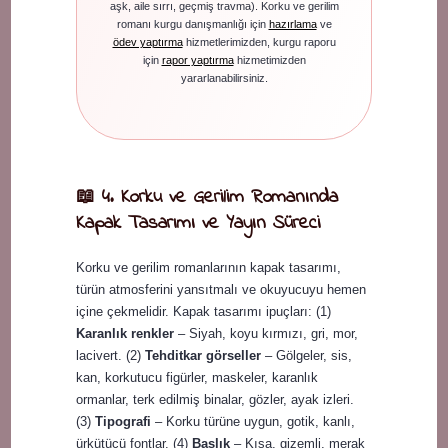
aşk, aile sırrı, geçmiş travma). Korku ve gerilim
romanı kurgu danışmanlığı için
hazırlama
ve
ödev yaptırma
hizmetlerimizden, kurgu raporu
için
rapor yaptırma
hizmetimizden
yararlanabilirsiniz.
📖 4. Korku ve Gerilim Romanında
Kapak Tasarımı ve Yayın Süreci
Korku ve gerilim romanlarının kapak tasarımı,
türün atmosferini yansıtmalı ve okuyucuyu hemen
içine çekmelidir. Kapak tasarımı ipuçları: (1)
Karanlık renkler
– Siyah, koyu kırmızı, gri, mor,
lacivert. (2)
Tehditkar görseller
– Gölgeler, sis,
kan, korkutucu figürler, maskeler, karanlık
ormanlar, terk edilmiş binalar, gözler, ayak izleri.
(3)
Tipografi
– Korku türüne uygun, gotik, kanlı,
ürkütücü fontlar. (4)
Başlık
– Kısa, gizemli, merak