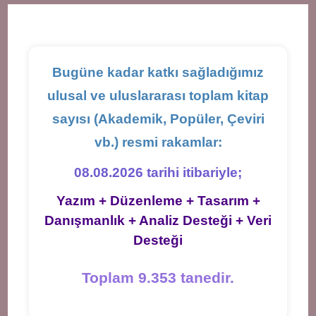
new
new
new
tab
tab
tab
Bugüne kadar katkı sağladığımız
ulusal ve uluslararası toplam kitap
sayısı (Akademik, Popüler, Çeviri
vb.) resmi rakamlar:
08.08.2026 tarihi itibariyle;
Yazım + Düzenleme + Tasarım +
Danışmanlık + Analiz Desteği + Veri
Desteği
Toplam 9.353 tanedir.