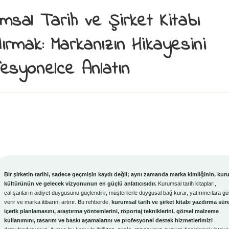
msal Tarih ve Şirket Kitabı
ırmak: Markanızın Hikayesini
esyonelce Anlatın
Bir şirketin tarihi, sadece geçmişin kaydı değil; aynı zamanda marka kimliğinin, ku
kültürünün ve gelecek vizyonunun en güçlü anlatıcısıdır.
Kurumsal tarih kitapları,
çalışanların aidiyet duygusunu güçlendirir, müşterilerle duygusal bağ kurar, yatırımcılara g
verir ve marka itibarını artırır. Bu rehberde,
kurumsal tarih ve şirket kitabı yazdırma süre
içerik planlamasını, araştırma yöntemlerini, röportaj tekniklerini, görsel malzeme
kullanımını, tasarım ve baskı aşamalarını ve profesyonel destek hizmetlerimizi