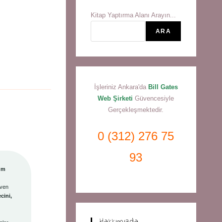
Kitap Yaptırma Alanı Arayın...
ARA
İşleriniz Ankara'da
Bill Gates
Web Şirketi
Güvencesiyle
Gerçekleşmektedir.
0 (312) 276 75
93
rum
üven
cini,
Hakkımızda