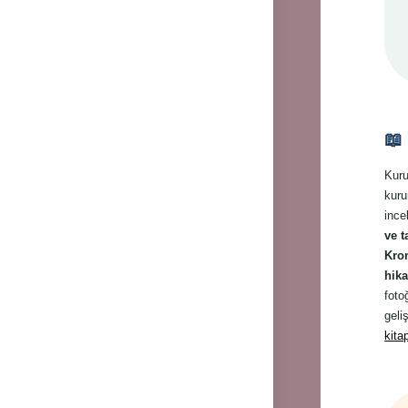
📖 
Kuru
kuru
ince
ve t
Kron
hika
foto
geli
kita