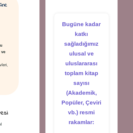
tab
tab
tab
züne
Bugüne kadar
katkı
sağladığımız
ru
 ve
ulusal ve
uluslararası
vleri,
toplam kitap
sayısı
(Akademik,
Popüler, Çeviri
tesi
vb.) resmi
rakamlar:
el