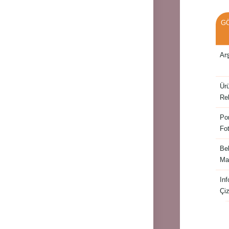
G
Arş
Ürü
Re
Por
Fot
Bel
Ma
In
Çiz