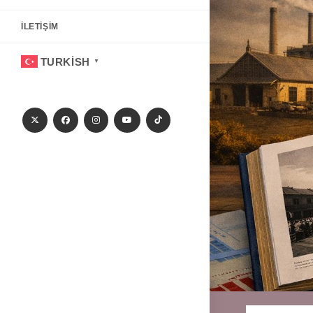
İLETIŞIM
TURKISH
▼