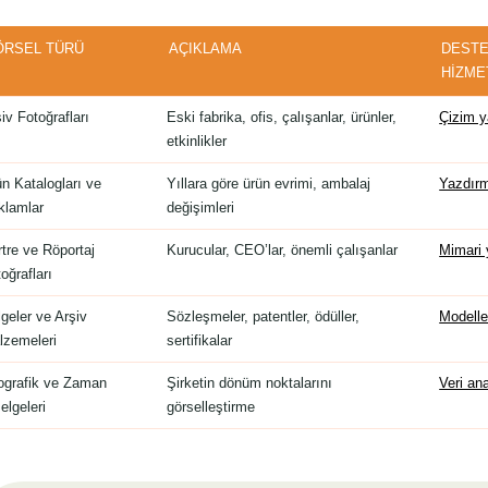
ÖRSEL TÜRÜ
AÇIKLAMA
DEST
HIZME
iv Fotoğrafları
Eski fabrika, ofis, çalışanlar, ürünler,
Çizim y
etkinlikler
n Katalogları ve
Yıllara göre ürün evrimi, ambalaj
Yazdır
klamlar
değişimleri
tre ve Röportaj
Kurucular, CEO’lar, önemli çalışanlar
Mimari 
oğrafları
geler ve Arşiv
Sözleşmeler, patentler, ödüller,
Modell
lzemeleri
sertifikalar
fografik ve Zaman
Şirketin dönüm noktalarını
Veri ana
elgeleri
görselleştirme