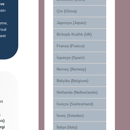
 ve
ması
Çin (China)
Japonya (Japan)
leme,
msal
Birleşik Krallık (UK)
aret
Fransa (France)
İspanya (Spain)
Norveç (Norway)
Belçika (Belgium)
Hollanda (Netherlands)
ni
İsviçre (Switzerland)
,
İsveç (Sweden)
bağ
rgi
İtalya (Italy)