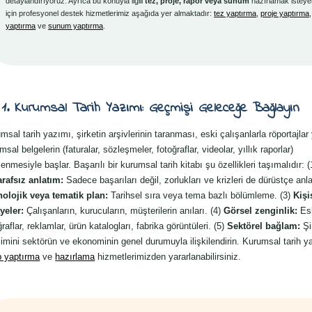
detaylandırıyoruz. Ayrıca bu konuyla ilgili
tez, proje, rapor veya sunum
hazırlamak isteye
için profesyonel destek hizmetlerimiz aşağıda yer almaktadır:
tez yaptırma
,
proje yaptırma
yaptırma
ve
sunum yaptırma
.
1. Kurumsal Tarih Yazımı: Geçmişi Geleceğe Bağlayın
msal tarih yazımı, şirketin arşivlerinin taranması, eski çalışanlarla röportajlar
msal belgelerin (faturalar, sözleşmeler, fotoğraflar, videolar, yıllık raporlar)
lenmesiyle başlar. Başarılı bir kurumsal tarih kitabı şu özellikleri taşımalıdır: 
arafsız anlatım:
Sadece başarıları değil, zorlukları ve krizleri de dürüstçe anla
olojik veya tematik plan:
Tarihsel sıra veya tema bazlı bölümleme. (3)
Kişi
yeler:
Çalışanların, kurucuların, müşterilerin anıları. (4)
Görsel zenginlik:
Es
ğraflar, reklamlar, ürün katalogları, fabrika görüntüleri. (5)
Sektörel bağlam:
Şi
şimini sektörün ve ekonominin genel durumuyla ilişkilendirin. Kurumsal tarih y
p yaptırma
ve
hazırlama
hizmetlerimizden yararlanabilirsiniz.