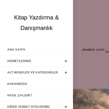
Skip
Kitap Yazdırma &
to
content
Danışmanlık
Tagged
akademi
,
çizim
,
ANA SAYFA
as
m
HIZMETLERIMIZ
ALT MENÜLER VE KATEGORILER
HAKKIMIZDA
NASIL ÇALIŞIR?
DIĞER HIZMET SITELERIMIZ