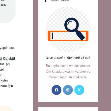
nler
,
ödev
 yapılması,
ÜCRETLI KITAP YAPTIRMA SITESI
(1)
Objektif
tın. (2)
Bu sayfa ulusal ve uluslararası
sel
tüm kitaplara yazım yardımı ve
ki
danışmanlığı sunmaktadır.
rketin
azımı için
Opens
Opens
Opens
in
in
in
a
a
a
new
new
new