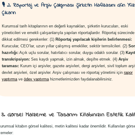
🎙️ 2. Röportaj ve Arşiv Çalışması: Şirketin Hafızasını Gün Yü
Çıkarın
Kurumsal tarih kitaplarının en değerli kaynakları, şirketin kurucuları, eski
yöneticileri ve emekli çalışanlarıyla yapılan röportajlardır. Röportaj sürecinde
dikkat edilmesi gerekenler: (1)
Röportaj yapılacak kişilerin belirlenmesi:
Kurucular, CEO’lar, uzun yıllar çalışmış emekliler, sektör temsilcileri. (2)
So
hazırlığı:
Açık uçlu sorular, hatırlatıcı sorular, duygu odaklı sorular. (3)
Kayıt
transkripsiyon:
Ses kaydı yapmak, izin almak, deşifre etmek. (4)
Arşiv
taraması:
Kurum içi arşivler, gazete arşivleri, dergi arşivleri, sivil toplum arşi
devlet arşivleri, özel arşivler. Arşiv çalışması ve röportaj yönetimi için
rapor
yaptırma
ve
ödev yaptırma
hizmetlerimizden faydalanabilirsiniz.
 3. Görsel Malzeme ve Tasarım: Kitabınızın Estetik Kali
kurumsal kitabın görsel kalitesi, metin kalitesi kadar önemlidir. Kullanılan görs
zemeler: