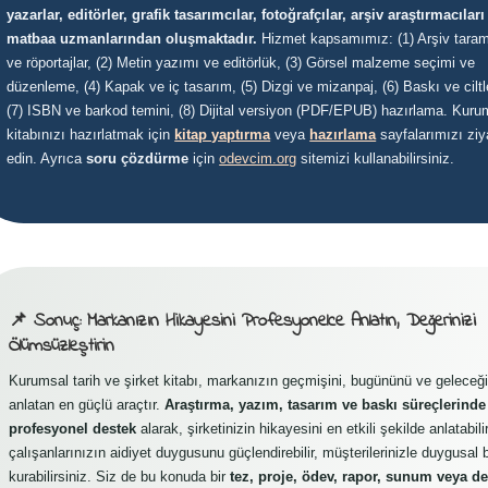
yazarlar, editörler, grafik tasarımcılar, fotoğrafçılar, arşiv araştırmacıları
matbaa uzmanlarından oluşmaktadır.
Hizmet kapsamımız: (1) Arşiv tara
ve röportajlar, (2) Metin yazımı ve editörlük, (3) Görsel malzeme seçimi ve
düzenleme, (4) Kapak ve iç tasarım, (5) Dizgi ve mizanpaj, (6) Baskı ve cilt
(7) ISBN ve barkod temini, (8) Dijital versiyon (PDF/EPUB) hazırlama. Kuru
kitabınızı hazırlatmak için
kitap yaptırma
veya
hazırlama
sayfalarımızı ziy
edin. Ayrıca
soru çözdürme
için
odevcim.org
sitemizi kullanabilirsiniz.
📌 Sonuç: Markanızın Hikayesini Profesyonelce Anlatın, Değerinizi
Ölümsüzleştirin
Kurumsal tarih ve şirket kitabı, markanızın geçmişini, bugününü ve geleceği
anlatan en güçlü araçtır.
Araştırma, yazım, tasarım ve baskı süreçlerinde
profesyonel destek
alarak, şirketinizin hikayesini en etkili şekilde anlatabilir
çalışanlarınızın aidiyet duygusunu güçlendirebilir, müşterilerinizle duygusal 
kurabilirsiniz. Siz de bu konuda bir
tez, proje, ödev, rapor, sunum veya de