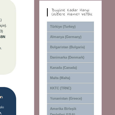
Bugüne Kadar Hangi
Ülkelere Hizmet Verdik
1)
çin).
Türkiye (Turkey)
(3)
SBN
Almanya (Germany)
Bulgaristan (Bulgaria)
m.
Danimarka (Denmark)
Kanada (Canada)
Malta (Malta)
KKTC (TRNC)
ın
Yunanistan (Greece)
skı
Amerika Birleşik
r,
Devletleri (USA)