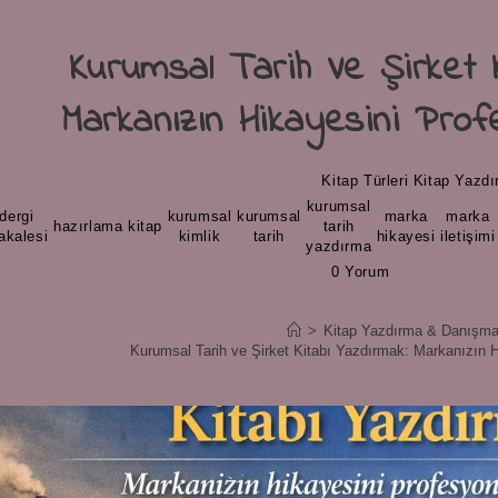
Kurumsal Tarih Ve Şirket 
Markanızın Hikayesini Prof
Updated
Mayıs 31, 2026
Posted in
Kitap Türleri
/
Kitap Yazd
kurumsal
dergi
kurumsal
kurumsal
marka
marka
,
hazırlama
,
kitap
,
,
,
tarih
,
,
akalesi
kimlik
tarih
hikayesi
iletişimi
yazdırma
0 Yorum
4 mins rea
>
Kitap Yazdırma & Danışma
Kurumsal Tarih ve Şirket Kitabı Yazdırmak: Markanızın H