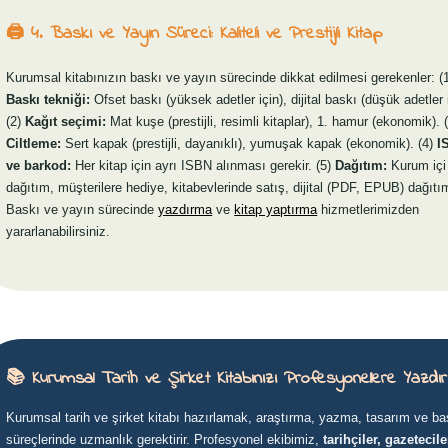
🖨️ 4. Baskı ve Yayın Süreci: Kaliteli ve Prestijli Kitap
Kurumsal kitabınızın baskı ve yayın sürecinde dikkat edilmesi gerekenler: (
Baskı tekniği:
Ofset baskı (yüksek adetler için), dijital baskı (düşük adetler i
(2)
Kağıt seçimi:
Mat kuşe (prestijli, resimli kitaplar), 1. hamur (ekonomik). 
Ciltleme:
Sert kapak (prestijli, dayanıklı), yumuşak kapak (ekonomik). (4)
I
ve barkod:
Her kitap için ayrı ISBN alınması gerekir. (5)
Dağıtım:
Kurum içi
dağıtım, müşterilere hediye, kitabevlerinde satış, dijital (PDF, EPUB) dağıtı
Baskı ve yayın sürecinde
yazdırma
ve
kitap yaptırma
hizmetlerimizden
yararlanabilirsiniz.
📚 Kurumsal Tarih ve Şirket Kitabınızı Profesyonellere Yazdır
Kurumsal tarih ve şirket kitabı hazırlamak, araştırma, yazma, tasarım ve ba
süreçlerinde uzmanlık gerektirir. Profesyonel ekibimiz,
tarihçiler, gazetecile