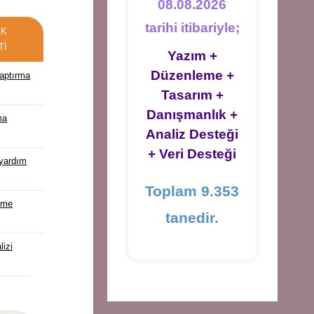
08.08.2026
tarihi itibariyle;
EK
TI
Yazım +
Düzenleme +
aptırma
Tasarım +
Danışmanlık +
ma
Analiz Desteği
+ Veri Desteği
yardım
Toplam 9.353
eme
tanedir.
lizi