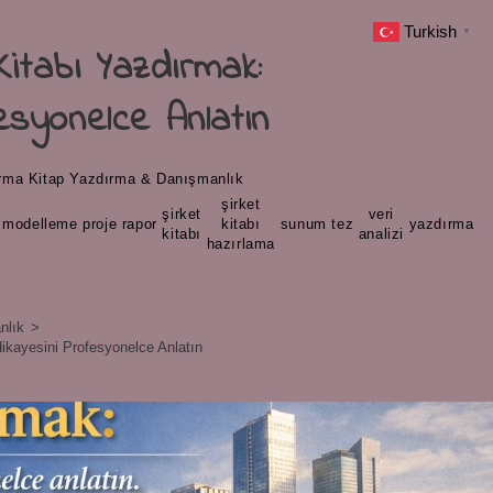
Turkish
▼
Kitabı Yazdırmak:
esyonelce Anlatın
ırma
/
Kitap Yazdırma & Danışmanlık
şirket
şirket
veri
,
modelleme
,
proje
,
rapor
,
,
kitabı
,
sunum
,
tez
,
,
yazdırma
kitabı
analizi
hazırlama
d
nlık
>
ikayesini Profesyonelce Anlatın