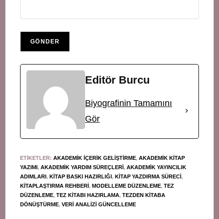
Editör Burcu
Biyografinin Tamamını
Gör
ETIKETLER
:
AKADEMIK IÇERIK GELIŞTIRME
,
AKADEMIK KITAP
YAZIMI
,
AKADEMIK YARDIM SÜREÇLERI
,
AKADEMIK YAYINCILIK
ADIMLARI
,
KITAP BASKI HAZIRLIĞI
,
KITAP YAZDIRMA SÜRECI
,
KITAPLAŞTIRMA REHBERI
,
MODELLEME DÜZENLEME
,
TEZ
DÜZENLEME
,
TEZ KITABI HAZIRLAMA
,
TEZDEN KITABA
DÖNÜŞTÜRME
,
VERI ANALIZI GÜNCELLEME