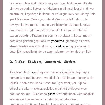
gibi, eleştirilere açık olmayı ve yapıcı geri bildirimleri dikkate
almayı gerektirir. Hakemler, kitabınızın bilimsel içeriğini, dil ve
anlatımını, kaynakça kullanımını ve özgün katkısını detaylı bir
şekilde inceler. Gelen yorumlar doğrultusunda kitabınızda
revizyonlar yapmanız, bazen yeni bölümler eklemeniz veya
bazı bölümleri çıkarmanız gerekebilir. Bu aşama sabır ve
özveri gerektirir. Kitabınızın son haline ulaşana kadar, metni
defalarca gözden geçirmek ve
yazdırma
işlemleriyle kontrol
etmek faydalı olacaktır. Ayrıca,
intihal raporu
gibi akademik
bütünlük kontrollerini de bu aşamada tamamlamak önemlidir.
5. Kitabın Tasarımı, Basımı ve Tanıtımı
Akademik bir
kitap
ın başarısı, sadece içeriğiyle değil, aynı
zamanda görsel tasarımı ve etkili bir şekilde tanıtılmasıyla da
ilgilidir. Kitabınızın kapak tasarımı, iç düzeni, yazı tipi ve
görsel unsurları (tablolar, şekiller, grafikler) profesyonelce
hazırlanmalıdır. Bu noktada
çizim
hizmetlerinden yararlanabilir,
kitabınızın fiziksel ve dijital ortamlarda daha çekici
görünmesini sağlayabilirsiniz. Basım süreci tamamlandıktan