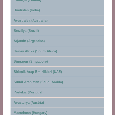
Hindistan (India)
Avustralya (Australia)
Brezilya (Brazil)
Arjantin (Argentina)
Güney Afrika (South Africa)
Singapur (Singapore)
Birleşik Arap Emirlikleri (UAE)
Suudi Arabistan (Saudi Arabia)
Portekiz (Portugal)
Avusturya (Austria)
Macaristan (Hungary)