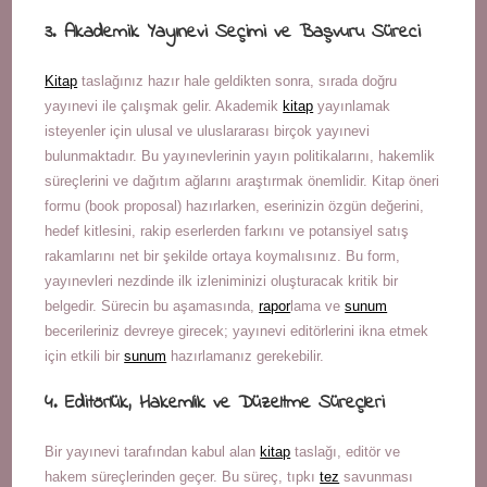
3. Akademik Yayınevi Seçimi ve Başvuru Süreci
Kitap
taslağınız hazır hale geldikten sonra, sırada doğru
yayınevi ile çalışmak gelir. Akademik
kitap
yayınlamak
isteyenler için ulusal ve uluslararası birçok yayınevi
bulunmaktadır. Bu yayınevlerinin yayın politikalarını, hakemlik
süreçlerini ve dağıtım ağlarını araştırmak önemlidir. Kitap öneri
formu (book proposal) hazırlarken, eserinizin özgün değerini,
hedef kitlesini, rakip eserlerden farkını ve potansiyel satış
rakamlarını net bir şekilde ortaya koymalısınız. Bu form,
yayınevleri nezdinde ilk izleniminizi oluşturacak kritik bir
belgedir. Sürecin bu aşamasında,
rapor
lama ve
sunum
becerileriniz devreye girecek; yayınevi editörlerini ikna etmek
için etkili bir
sunum
hazırlamanız gerekebilir.
4. Editörlük, Hakemlik ve Düzeltme Süreçleri
Bir yayınevi tarafından kabul alan
kitap
taslağı, editör ve
hakem süreçlerinden geçer. Bu süreç, tıpkı
tez
savunması