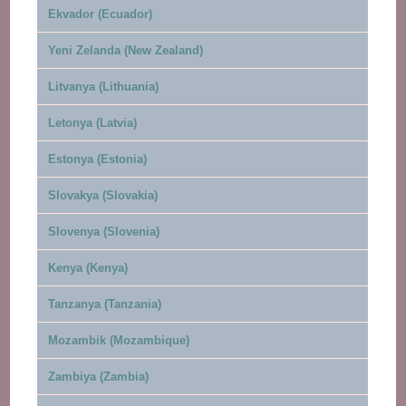
Ekvador (Ecuador)
Yeni Zelanda (New Zealand)
Litvanya (Lithuania)
Letonya (Latvia)
Estonya (Estonia)
Slovakya (Slovakia)
Slovenya (Slovenia)
Kenya (Kenya)
Tanzanya (Tanzania)
Mozambik (Mozambique)
Zambiya (Zambia)