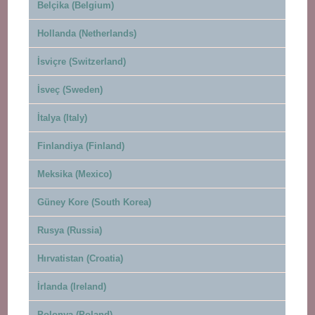
Belçika (Belgium)
Hollanda (Netherlands)
İsviçre (Switzerland)
İsveç (Sweden)
İtalya (Italy)
Finlandiya (Finland)
Meksika (Mexico)
Güney Kore (South Korea)
Rusya (Russia)
Hırvatistan (Croatia)
İrlanda (Ireland)
Polonya (Poland)