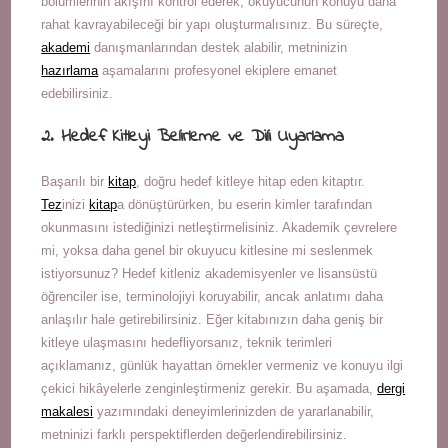
bölümlerinin akışını kontrol ederek, okuyucunun konuyu daha
rahat kavrayabileceği bir yapı oluşturmalısınız. Bu süreçte,
akademi
danışmanlarından destek alabilir, metninizin
hazırlama
aşamalarını profesyonel ekiplere emanet
edebilirsiniz.
2. Hedef Kitleyi Belirleme ve Dili Uyarlama
Başarılı bir
kitap
, doğru hedef kitleye hitap eden kitaptır.
Tez
inizi
kitap
a dönüştürürken, bu eserin kimler tarafından
okunmasını istediğinizi netleştirmelisiniz. Akademik çevrelere
mi, yoksa daha genel bir okuyucu kitlesine mi seslenmek
istiyorsunuz? Hedef kitleniz akademisyenler ve lisansüstü
öğrenciler ise, terminolojiyi koruyabilir, ancak anlatımı daha
anlaşılır hale getirebilirsiniz. Eğer kitabınızın daha geniş bir
kitleye ulaşmasını hedefliyorsanız, teknik terimleri
açıklamanız, günlük hayattan örnekler vermeniz ve konuyu ilgi
çekici hikâyelerle zenginleştirmeniz gerekir. Bu aşamada,
dergi
makalesi
yazımındaki deneyimlerinizden de yararlanabilir,
metninizi farklı perspektiflerden değerlendirebilirsiniz.