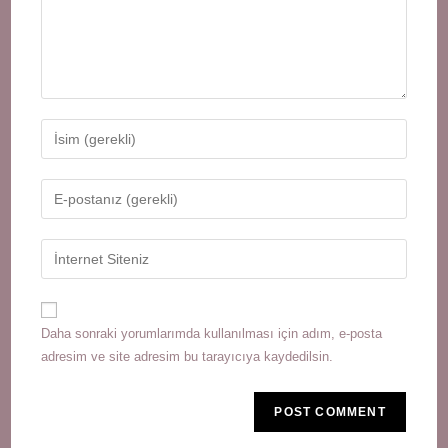
Enter
your
name
Enter
or
your
username
email
Enter
to
address
your
comment
to
website
comment
URL
Daha sonraki yorumlarımda kullanılması için adım, e-posta
(optional)
adresim ve site adresim bu tarayıcıya kaydedilsin.