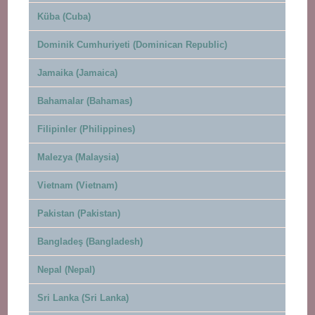
Küba (Cuba)
Dominik Cumhuriyeti (Dominican Republic)
Jamaika (Jamaica)
Bahamalar (Bahamas)
Filipinler (Philippines)
Malezya (Malaysia)
Vietnam (Vietnam)
Pakistan (Pakistan)
Bangladeş (Bangladesh)
Nepal (Nepal)
Sri Lanka (Sri Lanka)