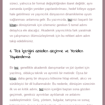
süreci, yalnızca bir format değişikliğinden ibaret değildir; aynı
zamanda içeriğin yeniden yapılandırılması, hedef kitleye uygun
hale getirilmesi ve yayıncılık dünyasının dinamiklerine uyum
sağlanması anlamına gelir. Bu yazımızda,
tez
inizi başarılı bir
kitap
a dönüştürmek için izlemeniz gereken 5 temel adımı
detaylıca ele alacağız. Akademik yayıncılıkta fark yaratmak
ve çalışmanızı ölümsüzleştirmek için bu rehberi adım adım
takip edebilirsiniz.
1. Tez İçeriğini Gözden Geçirme ve Yeniden
Yapılandırma
Bir
tez
, genellikle akademik danışmanlar ve jüri üyeleri için
yazılmış, oldukça teknik ve ayrıntılı bir metindir. Oysa bir
kitap
, daha geniş bir okuyucu kitlesine hitap etmeli, akıcı ve
sürükleyici bir dil kullanmalıdır. Bu nedenle, dönüşüm sürecinin
ilk ve en kritik adımı,
tez
inizin içeriğini baştan sona gözden
geçirmek, gereksiz ayrıntıları ayıklamak ve anlatımı
sadeleştirmektir. Giriş, yöntem, bulgular, tartışma ve sonuç