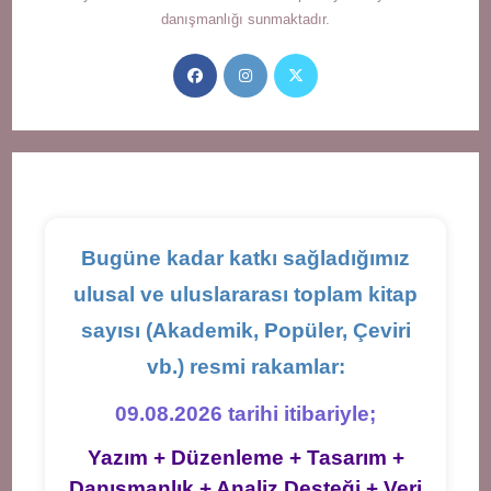
danışmanlığı sunmaktadır.
Opens
Opens
Opens
in
in
in
a
a
a
new
new
new
tab
tab
tab
Bugüne kadar katkı sağladığımız
ulusal ve uluslararası toplam kitap
sayısı (Akademik, Popüler, Çeviri
vb.) resmi rakamlar:
09.08.2026 tarihi itibariyle;
Yazım + Düzenleme + Tasarım +
Danışmanlık + Analiz Desteği + Veri