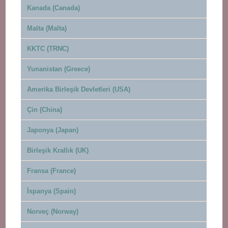
Kanada (Canada)
Malta (Malta)
KKTC (TRNC)
Yunanistan (Greece)
Amerika Birleşik Devletleri (USA)
Çin (China)
Japonya (Japan)
Birleşik Krallık (UK)
Fransa (France)
İspanya (Spain)
Norveç (Norway)