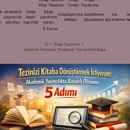
/
/
in
Afişi Tasarımı
Türleri
Yazdırma
ik
akademik
kitap
kitap
kitaplaştırma
modelleme
tez
t
m
,
yayıncılık
,
baskı
,
yazdırma
,
,
,
,
rehberi
düzenleme
düzenleme
h
i
adımları
hazırlığı
süreci
0 Yorum
4 mins read
>
Kitap Yazdırma
>
izi Kitaba Dönüştürmek İstiyorum: Akademik Yayıncılıkta Başarılı Olmanın 5