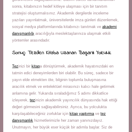
sonra, kitabınızın hedef kitleye ulaşması için bir tanıtım
stratejisi oluşturmalısınız. Akademik dergilerde inceleme
yazıları yayınlatmak, üniversitelerde imza günleri düzenlemek,
sosyal medya platformlarında kitabınızı tanıtmak ve
akademi
danışmanlığı
aracılığıyla meslektaşlarınıza ulaşmak etkili
yöntemler arasındadır.
Sonuç: Tezden Kitaba Uzanan Başarılı Yolculuk
Tez
inizi bir
kitap
a dönüştürmek, akademik hayatınızdaki en
tatmin edici deneyimlerden biri olabilir. Bu süreç, sadece bir
yayın elde etmekten öte, bilginin toplumla buluşmasına
aracılık etmek ve entelektüel mirasınızı kalıcı hale getirmek
anlamına gelir. Yukarıda sıraladığımız 5 adımı dikkatlice
izleyerek,
tez
inizin akademik yayıncılık dünyasında hak ettiği
değeri görmesini sağlayabilirsiniz. Ayrıca, bu yolculukta
karşılaşabileceğiniz zorluklar için
kitap yaptırma
ve
tez
danışmanlık
hizmetlerimizle her zaman yanınızdayız.
Unutmayın, her büyük eser küçük bir adımla başlar. Siz de