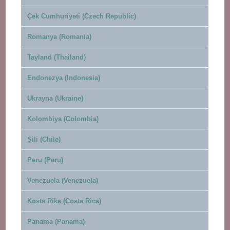
Çek Cumhuriyeti (Czech Republic)
Romanya (Romania)
Tayland (Thailand)
Endonezya (Indonesia)
Ukrayna (Ukraine)
Kolombiya (Colombia)
Şili (Chile)
Peru (Peru)
Venezuela (Venezuela)
Kosta Rika (Costa Rica)
Panama (Panama)