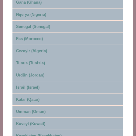
Gana (Ghana)
Nijerya (Nigeria)
Senegal (Senegal)
Fas (Morocco)
Cezayir (Algeria)
Tunus (Tunisia)
Ürdün (Jordan)
İsrail (Israel)
Katar (Qatar)
Umman (Oman)
Kuveyt (Kuwait)
Kazakistan (Kazakhstan)