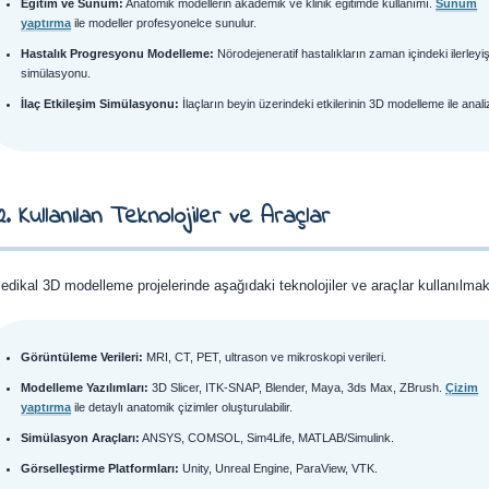
Eğitim ve Sunum:
Anatomik modellerin akademik ve klinik eğitimde kullanımı.
Sunum
yaptırma
ile modeller profesyonelce sunulur.
Hastalık Progresyonu Modelleme:
Nörodejeneratif hastalıkların zaman içindeki ilerleyiş
simülasyonu.
İlaç Etkileşim Simülasyonu:
İlaçların beyin üzerindeki etkilerinin 3D modelleme ile analiz
2. Kullanılan Teknolojiler ve Araçlar
dikal 3D modelleme projelerinde aşağıdaki teknolojiler ve araçlar kullanılmak
Görüntüleme Verileri:
MRI, CT, PET, ultrason ve mikroskopi verileri.
Modelleme Yazılımları:
3D Slicer, ITK-SNAP, Blender, Maya, 3ds Max, ZBrush.
Çizim
yaptırma
ile detaylı anatomik çizimler oluşturulabilir.
Simülasyon Araçları:
ANSYS, COMSOL, Sim4Life, MATLAB/Simulink.
Görselleştirme Platformları:
Unity, Unreal Engine, ParaView, VTK.