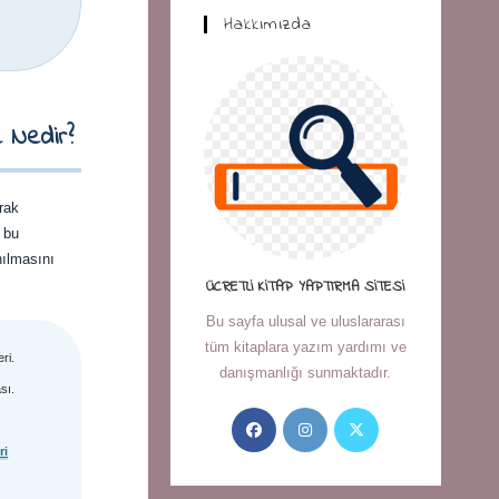
Hakkımızda
 Nedir?
rak
, bu
anılmasını
ÜCRETLI KITAP YAPTIRMA SITESI
Bu sayfa ulusal ve uluslararası
tüm kitaplara yazım yardımı ve
ri.
danışmanlığı sunmaktadır.
sı.
Opens
Opens
Opens
in
in
in
ri
a
a
a