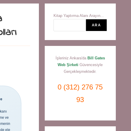
a
Kitap Yaptırma Alanı Arayın...
ARA
lları
İşleriniz Ankara'da
Bill Gates
Web Şirketi
Güvencesiyle
Gerçekleşmektedir.
0 (312) 276 75
93
ve
l
mkanı
eme ve
lemenin
lde ele