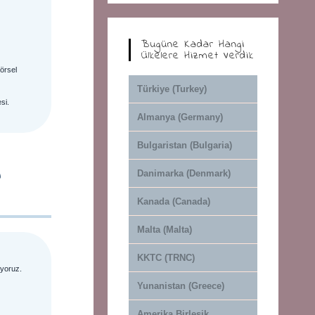
Bugüne Kadar Hangi
Ülkelere Hizmet Verdik
görsel
Türkiye (Turkey)
si.
Almanya (Germany)
Bulgaristan (Bulgaria)
n
Danimarka (Denmark)
Kanada (Canada)
Malta (Malta)
KKTC (TRNC)
ıyoruz.
ı
Yunanistan (Greece)
Amerika Birleşik