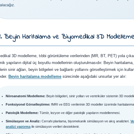
alacağız.
1. Beyin Haritalama ve Biyomedikal 3D Modelleme
edikal 3D modelleme, tıbbi görüntüleme verilerinden (MR, BT, PET) yola çıka
ik yapıların dijital üç boyutlu modellerinin oluşturulmasıdır. Beyin haritalama
erin sinir ağları, beyin bölgeleri ve bağlantı yollarını görselleştirmek için kull
eder.
Beyin haritalama modelleme
sürecinde aşağıdaki unsurlar yer alır:
Nöroanatomi Modelleme:
Beyin bölgeleri, sinir yolları ve ventriküler sistemin 3D modelle
Fonksiyonel Görselleştirme:
fMRI ve EEG verilerinin 3D modeller üzerinde haritalanma
Patolojik Modelleme:
Tümör, lezyon ve diğer patolojik yapıların modellenmesi.
Simülasyon ve Analiz:
Cerrahi planlama, biyomekanik simülasyon ve akış analizleri.
Ve
analizi yaptırma
ile simülasyon verileri desteklenir.