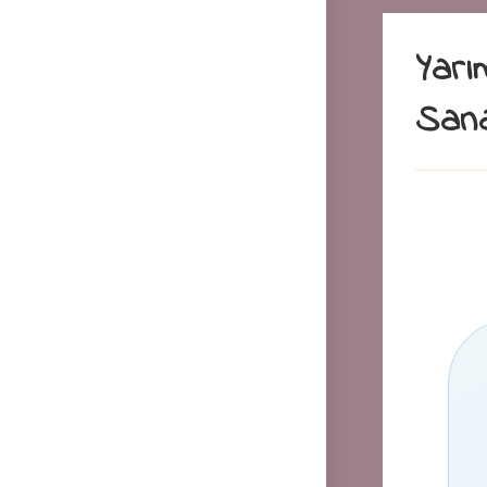
Yarı
Sana