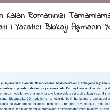
m Kalan Romanınızı Tamamlam
tı | Yaratıcı Blokajı Aşmanın Yo
🧠
Biyomedikal alanında 3D modelleme, beyin haritalama, tıbbi görselleştirme 
simülasyon projelerinde devrim yaratmaktadır.
Karmaşık anatomik yapıları dijita
ortamda modellemek, araştırmacılara ve klinisyenlere eşsiz bir anlayış ve analiz i
sunar.
Biyomedikal 3D modelleme
hizmetimizle, beyin haritalama, organ modell
tıbbi simülasyon projelerinizde yanınızdayız. Bu rehberde, biyomedikal 3D model
önemini, kullanım alanlarını ve profesyonel destek almanın yollarını detaylı bir şeki