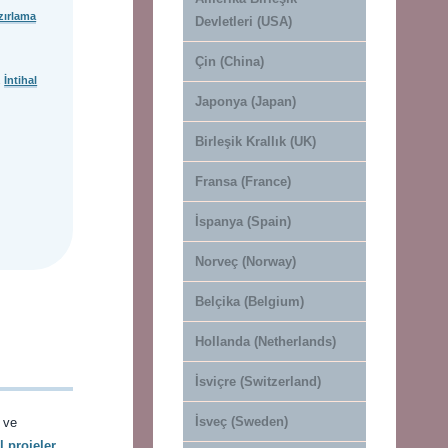
zırlama
Devletleri (USA)
Çin (China)
.
İntihal
Japonya (Japan)
Birleşik Krallık (UK)
Fransa (France)
İspanya (Spain)
Norveç (Norway)
Belçika (Belgium)
Hollanda (Netherlands)
İsviçre (Switzerland)
İsveç (Sweden)
 ve
 projeler