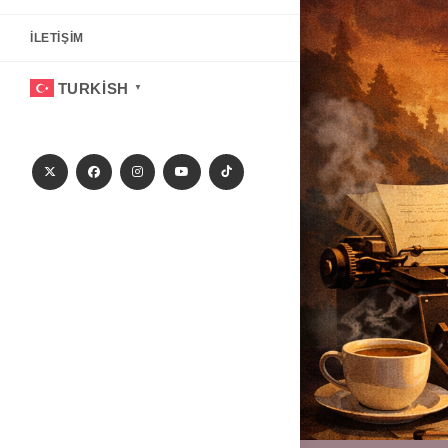
İLETIŞIM
TURKISH
▼