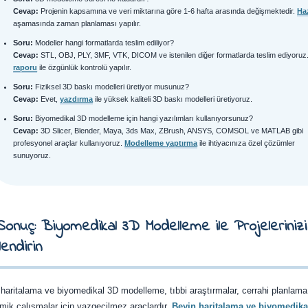
Cevap:
Projenin kapsamına ve veri miktarına göre 1-6 hafta arasında değişmektedir.
Ha
aşamasında zaman planlaması yapılır.
Soru:
Modeller hangi formatlarda teslim ediliyor?
Cevap:
STL, OBJ, PLY, 3MF, VTK, DICOM ve istenilen diğer formatlarda teslim ediyoruz
raporu
ile özgünlük kontrolü yapılır.
Soru:
Fiziksel 3D baskı modelleri üretiyor musunuz?
Cevap:
Evet,
yazdırma
ile yüksek kaliteli 3D baskı modelleri üretiyoruz.
Soru:
Biyomedikal 3D modelleme için hangi yazılımları kullanıyorsunuz?
Cevap:
3D Slicer, Blender, Maya, 3ds Max, ZBrush, ANSYS, COMSOL ve MATLAB gibi
profesyonel araçlar kullanıyoruz.
Modelleme yaptırma
ile ihtiyacınıza özel çözümler
sunuyoruz.
Sonuç: Biyomedikal 3D Modelleme ile Projelerinizi
endirin
haritalama ve biyomedikal 3D modelleme, tıbbi araştırmalar, cerrahi planlama
ik çalışmalar için vazgeçilmez araçlardır.
Beyin haritalama ve biyomedikal