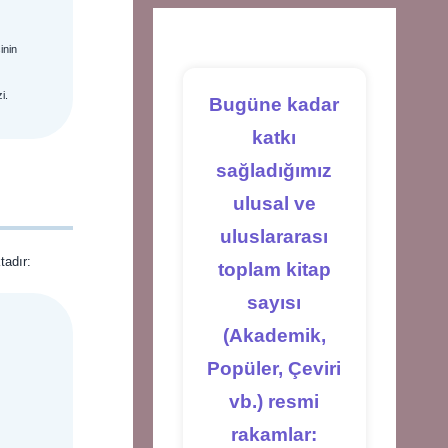
new
new
new
tab
tab
tab
inin
i.
Bugüne kadar
katkı
sağladığımız
ulusal ve
uluslararası
tadır:
toplam kitap
sayısı
(Akademik,
Popüler, Çeviri
vb.) resmi
rakamlar: