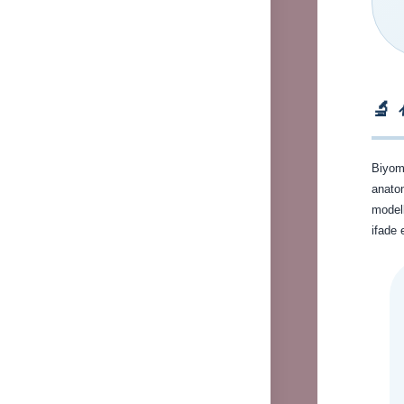
🔬 
Biyom
anatom
modell
ifade 