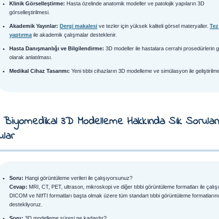
Klinik Görselleştirme:
Hasta özelinde anatomik modeller ve patolojik yapıların 3D
görselleştirilmesi.
Akademik Yayınlar:
Dergi makalesi
ve tezler için yüksek kaliteli görsel materyaller.
Tez
yaptırma
ile akademik çalışmalar desteklenir.
Hasta Danışmanlığı ve Bilgilendirme:
3D modeller ile hastalara cerrahi prosedürlerin 
olarak anlatılması.
Medikal Cihaz Tasarımı:
Yeni tıbbi cihazların 3D modelleme ve simülasyon ile geliştirilme
. Biyomedikal 3D Modelleme Hakkında Sık Sorula
ular
Soru:
Hangi görüntüleme verileri ile çalışıyorsunuz?
Cevap:
MRI, CT, PET, ultrason, mikroskopi ve diğer tıbbi görüntüleme formatları ile çalış
DICOM ve NIfTI formatları başta olmak üzere tüm standart tıbbi görüntüleme formatların
destekliyoruz.
Soru:
3D modelleme süresi ne kadardır?