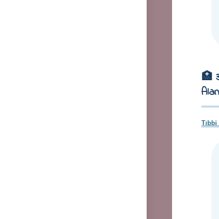
🏥 
Alan
Tıbbi