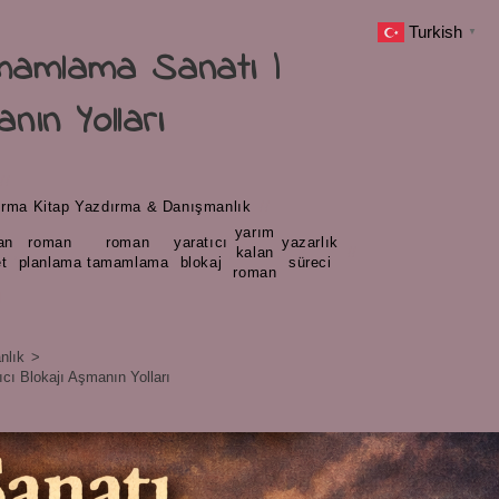
Turkish
▼
mamlama Sanatı |
nın Yolları
ırma
/
Kitap Yazdırma & Danışmanlık
yarım
an
roman
roman
yaratıcı
yazarlık
,
,
,
,
kalan
,
t
planlama
tamamlama
blokaj
süreci
roman
d
nlık
>
ı Blokajı Aşmanın Yolları