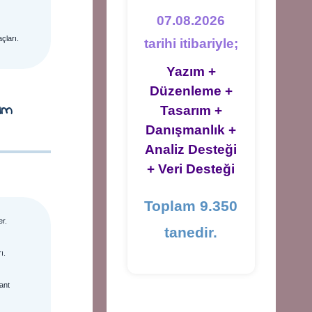
07.08.2026
çları.
tarihi itibariyle;
Yazım +
Düzenleme +
ım
Tasarım +
Danışmanlık +
Analiz Desteği
+ Veri Desteği
Toplam 9.350
er.
tanedir.
ı.
ant