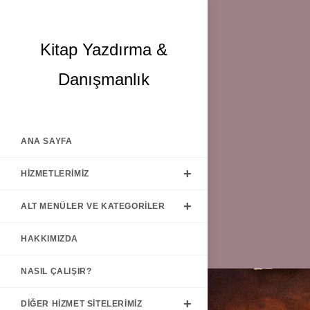
Skip
Kitap Yazdırma &
to
content
Danışmanlık
ANA SAYFA
Tag
a
HIZMETLERIMIZ
ALT MENÜLER VE KATEGORILER
HAKKIMIZDA
NASIL ÇALIŞIR?
DIĞER HIZMET SITELERIMIZ