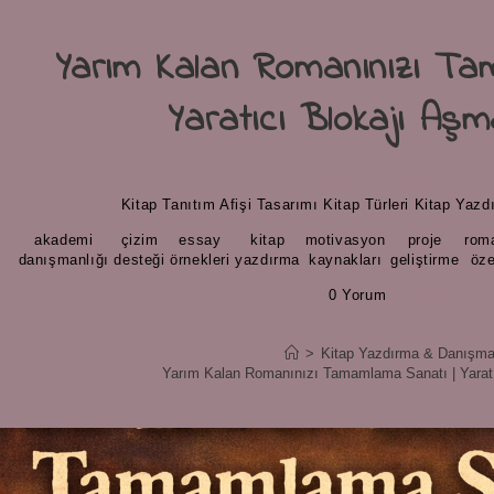
Yarım Kalan Romanınızı Ta
Yaratıcı Blokajı Aşma
Updated
Temmuz 1, 2026
Posted in
Kitap Tanıtım Afişi Tasarımı
/
Kitap Türleri
/
Kitap Yazd
ged
akademi
çizim
essay
kitap
motivasyon
proje
rom
,
,
,
,
,
,
s
danışmanlığı
desteği
örnekleri
yazdırma
kaynakları
geliştirme
öze
0 Yorum
4 mins rea
>
Kitap Yazdırma & Danışma
Yarım Kalan Romanınızı Tamamlama Sanatı | Yaratıc