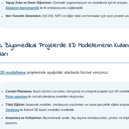
Yapay Zeka ve Derin Öğrenme:
Otomatik segmentasyon ve modelleme için AI araçları.
Akademi danışmanlığı
ile AI entegrasyonu sağlanabilir.
Veri Yönetim Sistemleri:
DICOM, NIfTI ve diğer tıbbi veri formatları için özel yönetim ara
3. Biyomedikal Projelerde 3D Modellemenin Kullan
ları
 3D modelleme
projelerinde aşağıdaki alanlarda hizmet veriyoruz:
Cerrahi Planlama:
Beyin tümörü cerrahisi, nöroşirürji ve ortopedi projeleri için 3D modell
Proje yaptırma
ile cerrahi planlama modelleri oluşturulur.
Tıbbi Eğitim:
Anatomik modeller, simülasyon yazılımları ve sanal gerçeklik eğitim araçlar
Yazdırma
ile fiziksel 3D baskı modelleri üretilebilir.
Araştırma ve Geliştirme:
Biyomekanik analiz, ilaç taşıma simülasyonları, protez ve impl
tasarımı.