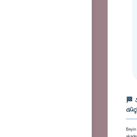
🏁 
Güçl
Beyin 
akadem