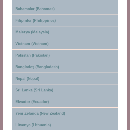
Bahamalar (Bahamas)
Filipinler (Philippines)
Malezya (Malaysia)
Vietnam (Vietnam)
Pakistan (Pakistan)
Bangladeş (Bangladesh)
Nepal (Nepal)
Sri Lanka (Sri Lanka)
Ekvador (Ecuador)
Yeni Zelanda (New Zealand)
Litvanya (Lithuania)