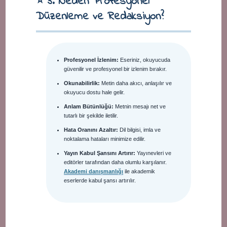
⭐ 3. Neden Profesyonel
Düzenleme ve Redaksiyon?
Profesyonel İzlenim:
Eseriniz, okuyucuda
güvenilir ve profesyonel bir izlenim bırakır.
Okunabilirlik:
Metin daha akıcı, anlaşılır ve
okuyucu dostu hale gelir.
Anlam Bütünlüğü:
Metnin mesajı net ve
tutarlı bir şekilde iletilir.
Hata Oranını Azaltır:
Dil bilgisi, imla ve
noktalama hataları minimize edilir.
Yayın Kabul Şansını Artırır:
Yayınevleri ve
editörler tarafından daha olumlu karşılanır.
Akademi danışmanlığı
ile akademik
eserlerde kabul şansı artırılır.