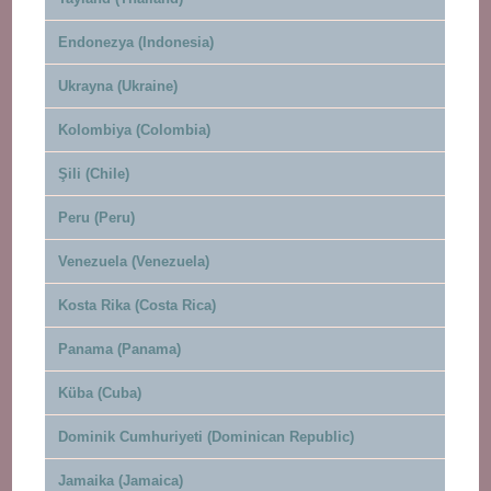
Endonezya (Indonesia)
Ukrayna (Ukraine)
Kolombiya (Colombia)
Şili (Chile)
Peru (Peru)
Venezuela (Venezuela)
Kosta Rika (Costa Rica)
Panama (Panama)
Küba (Cuba)
Dominik Cumhuriyeti (Dominican Republic)
Jamaika (Jamaica)