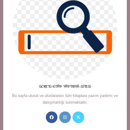
ÜCRETLI KITAP YAPTIRMA SITESI
Bu sayfa ulusal ve uluslararası tüm kitaplara yazım yardımı ve
danışmanlığı sunmaktadır.
Opens
Opens
Opens
in
in
in
a
a
a