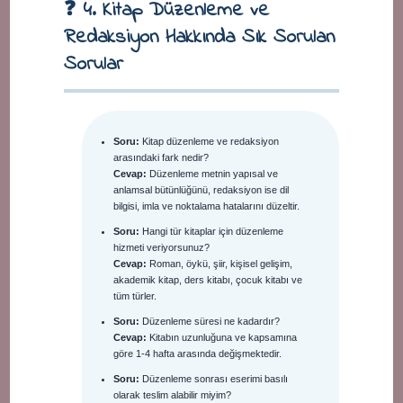
❓ 4. Kitap Düzenleme ve
Redaksiyon Hakkında Sık Sorulan
Sorular
Soru:
Kitap düzenleme ve redaksiyon
arasındaki fark nedir?
Cevap:
Düzenleme metnin yapısal ve
anlamsal bütünlüğünü, redaksiyon ise dil
bilgisi, imla ve noktalama hatalarını düzeltir.
Soru:
Hangi tür kitaplar için düzenleme
hizmeti veriyorsunuz?
Cevap:
Roman, öykü, şiir, kişisel gelişim,
akademik kitap, ders kitabı, çocuk kitabı ve
tüm türler.
Soru:
Düzenleme süresi ne kadardır?
Cevap:
Kitabın uzunluğuna ve kapsamına
göre 1-4 hafta arasında değişmektedir.
Soru:
Düzenleme sonrası eserimi basılı
olarak teslim alabilir miyim?