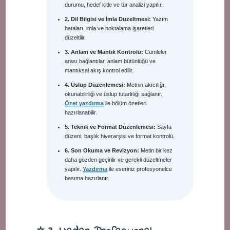
durumu, hedef kitle ve tür analizi yapılır.
2. Dil Bilgisi ve İmla Düzeltmesi:
Yazım
hataları, imla ve noktalama işaretleri
düzeltilir.
3. Anlam ve Mantık Kontrolü:
Cümleler
arası bağlantılar, anlam bütünlüğü ve
mantıksal akış kontrol edilir.
4. Üslup Düzenlemesi:
Metnin akıcılığı,
okunabilirliği ve üslup tutarlılığı sağlanır.
Özet yazdırma
ile bölüm özetleri
hazırlanabilir.
5. Teknik ve Format Düzenlemesi:
Sayfa
düzeni, başlık hiyerarşisi ve format kontrolü.
6. Son Okuma ve Revizyon:
Metin bir kez
daha gözden geçirilir ve gerekli düzeltmeler
yapılır.
Yazdırma
ile eseriniz profesyonelce
basıma hazırlanır.