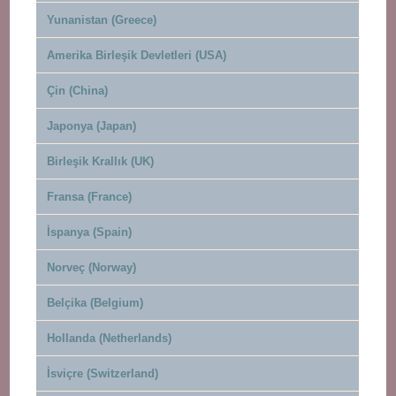
Yunanistan (Greece)
Amerika Birleşik Devletleri (USA)
Çin (China)
Japonya (Japan)
Birleşik Krallık (UK)
Fransa (France)
İspanya (Spain)
Norveç (Norway)
Belçika (Belgium)
Hollanda (Netherlands)
İsviçre (Switzerland)