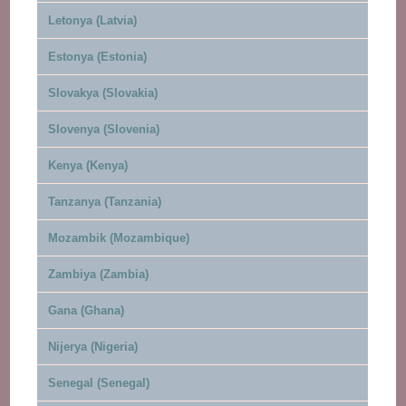
Letonya (Latvia)
Estonya (Estonia)
Slovakya (Slovakia)
Slovenya (Slovenia)
Kenya (Kenya)
Tanzanya (Tanzania)
Mozambik (Mozambique)
Zambiya (Zambia)
Gana (Ghana)
Nijerya (Nigeria)
Senegal (Senegal)