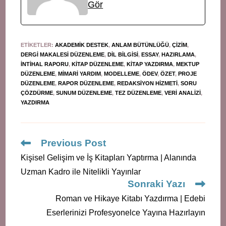
Gör
ETIKETLER
:
AKADEMIK DESTEK
,
ANLAM BÜTÜNLÜĞÜ
,
ÇIZIM
,
DERGI MAKALESI DÜZENLEME
,
DIL BILGISI
,
ESSAY
,
HAZIRLAMA
,
INTIHAL RAPORU
,
KITAP DÜZENLEME
,
KITAP YAZDIRMA
,
MEKTUP
DÜZENLEME
,
MIMARI YARDIM
,
MODELLEME
,
ÖDEV
,
ÖZET
,
PROJE
DÜZENLEME
,
RAPOR DÜZENLEME
,
REDAKSIYON HIZMETI
,
SORU
ÇÖZDÜRME
,
SUNUM DÜZENLEME
,
TEZ DÜZENLEME
,
VERI ANALIZI
,
YAZDIRMA
Read
Previous Post
more
Kişisel Gelişim ve İş Kitapları Yaptırma | Alanında
articles
Uzman Kadro ile Nitelikli Yayınlar
Sonraki Yazı
Roman ve Hikaye Kitabı Yazdırma | Edebi
Eserlerinizi Profesyonelce Yayına Hazırlayın