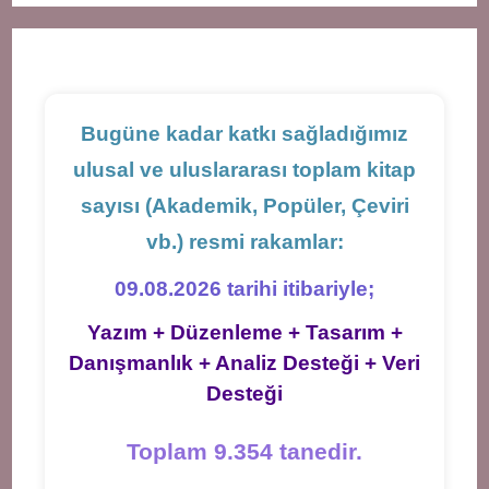
new
new
new
tab
tab
tab
Bugüne kadar katkı sağladığımız
ulusal ve uluslararası toplam kitap
sayısı (Akademik, Popüler, Çeviri
vb.) resmi rakamlar:
09.08.2026 tarihi itibariyle;
Yazım + Düzenleme + Tasarım +
Danışmanlık + Analiz Desteği + Veri
Desteği
Toplam 9.354 tanedir.