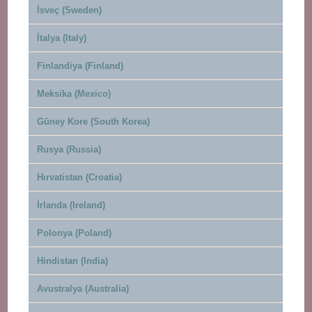
İsveç (Sweden)
İtalya (Italy)
Finlandiya (Finland)
Meksika (Mexico)
Güney Kore (South Korea)
Rusya (Russia)
Hırvatistan (Croatia)
İrlanda (Ireland)
Polonya (Poland)
Hindistan (India)
Avustralya (Australia)