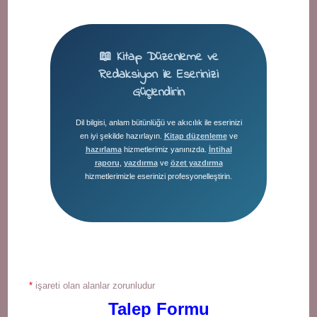
📖 Kitap Düzenleme ve
Redaksiyon ile Eserinizi
Güçlendirin
Dil bilgisi, anlam bütünlüğü ve akıcılık ile eserinizi
en iyi şekilde hazırlayın.
Kitap düzenleme
ve
hazırlama
hizmetlerimiz yanınızda.
İntihal
raporu
,
yazdırma
ve
özet yazdırma
hizmetlerimizle eserinizi profesyonelleştirin.
*
işareti olan alanlar zorunludur
Talep Formu