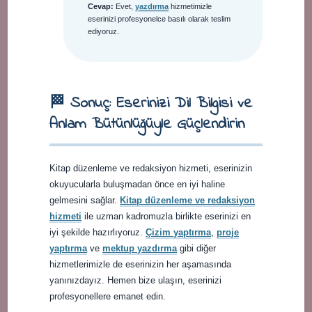
Cevap:
Evet,
yazdırma
hizmetimizle
eserinizi profesyonelce basılı olarak teslim
ediyoruz.
🏁 Sonuç: Eserinizi Dil Bilgisi ve
Anlam Bütünlüğüyle Güçlendirin
Kitap düzenleme ve redaksiyon hizmeti, eserinizin
okuyucularla buluşmadan önce en iyi haline
gelmesini sağlar.
Kitap düzenleme ve redaksiyon
hizmeti
ile uzman kadromuzla birlikte eserinizi en
iyi şekilde hazırlıyoruz.
Çizim yaptırma
,
proje
yaptırma
ve
mektup yazdırma
gibi diğer
hizmetlerimizle de eserinizin her aşamasında
yanınızdayız. Hemen bize ulaşın, eserinizi
profesyonellere emanet edin.