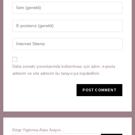
Enter
your
name
Enter
or
your
username
email
Enter
to
address
your
comment
to
website
comment
URL
Daha sonraki yorumlarımda kullanılması için adım, e-posta
(optional)
adresim ve site adresim bu tarayıcıya kaydedilsin.
Kitap Yaptırma Alanı Arayın...