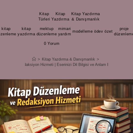
Updated
Haziran 28, 2026
Posted
Kitap
Kitap
Kitap Yazdırma
/
/
in
Türleri
Yazdırma
& Danışmanlık
kitap
kitap
mektup
mimari
proje
,
,
,
,
modelleme
,
ödev
,
özet
,
üzenleme
yazdırma
düzenleme
yardım
düzenlem
0 Yorum
3 mins read
>
Kitap Yazdırma & Danışmanlık
>
enleme ve Redaksiyon Hizmeti | Eserinizi Dil Bilgisi ve Anlam Bütünlüğüyle G