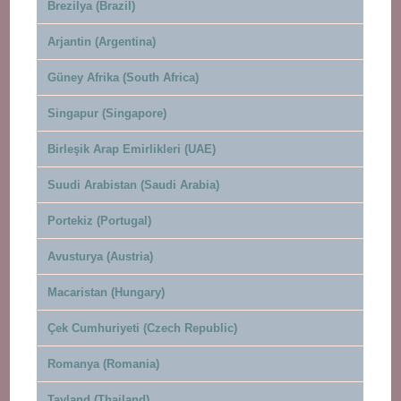
Brezilya (Brazil)
Arjantin (Argentina)
Güney Afrika (South Africa)
Singapur (Singapore)
Birleşik Arap Emirlikleri (UAE)
Suudi Arabistan (Saudi Arabia)
Portekiz (Portugal)
Avusturya (Austria)
Macaristan (Hungary)
Çek Cumhuriyeti (Czech Republic)
Romanya (Romania)
Tayland (Thailand)