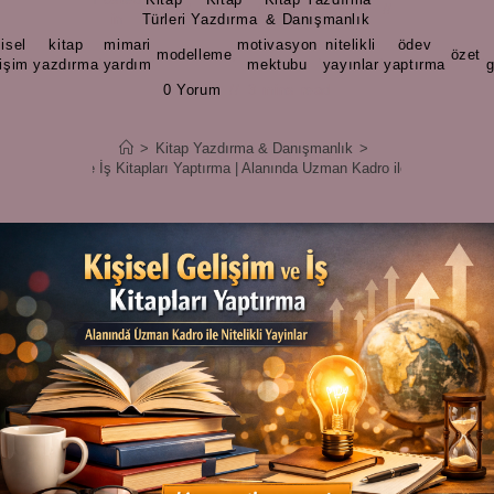
/
/
in
Türleri
Yazdırma
& Danışmanlık
şisel
kitap
mimari
motivasyon
nitelikli
ödev
,
,
,
modelleme
,
,
,
,
özet
,
işim
yazdırma
yardım
mektubu
yayınlar
yaptırma
g
0 Yorum
3 mins read
>
Kitap Yazdırma & Danışmanlık
>
isel Gelişim ve İş Kitapları Yaptırma | Alanında Uzman Kadro ile Nitelikli Yayı