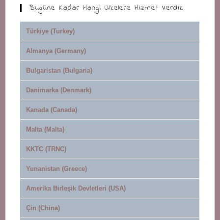
Bugüne Kadar Hangi Ülkelere Hizmet Verdik
Türkiye (Turkey)
Almanya (Germany)
Bulgaristan (Bulgaria)
Danimarka (Denmark)
Kanada (Canada)
Malta (Malta)
KKTC (TRNC)
Yunanistan (Greece)
Amerika Birleşik Devletleri (USA)
Çin (China)