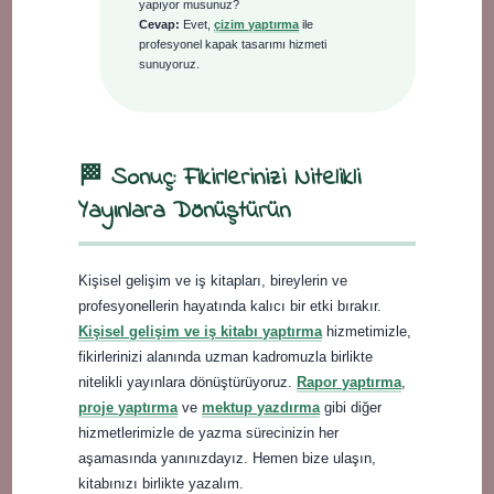
yapıyor musunuz?
Cevap:
Evet,
çizim yaptırma
ile
profesyonel kapak tasarımı hizmeti
sunuyoruz.
🏁 Sonuç: Fikirlerinizi Nitelikli
Yayınlara Dönüştürün
Kişisel gelişim ve iş kitapları, bireylerin ve
profesyonellerin hayatında kalıcı bir etki bırakır.
Kişisel gelişim ve iş kitabı yaptırma
hizmetimizle,
fikirlerinizi alanında uzman kadromuzla birlikte
nitelikli yayınlara dönüştürüyoruz.
Rapor yaptırma
,
proje yaptırma
ve
mektup yazdırma
gibi diğer
hizmetlerimizle de yazma sürecinizin her
aşamasında yanınızdayız. Hemen bize ulaşın,
kitabınızı birlikte yazalım.