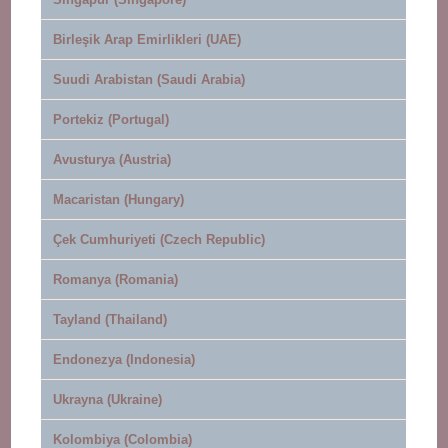
Birleşik Arap Emirlikleri (UAE)
Suudi Arabistan (Saudi Arabia)
Portekiz (Portugal)
Avusturya (Austria)
Macaristan (Hungary)
Çek Cumhuriyeti (Czech Republic)
Romanya (Romania)
Tayland (Thailand)
Endonezya (Indonesia)
Ukrayna (Ukraine)
Kolombiya (Colombia)