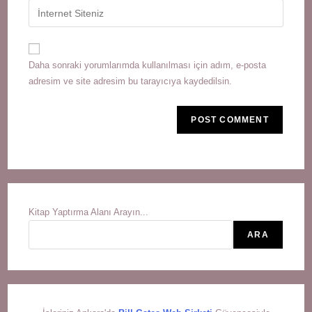
email
Enter
to
address
your
comment
to
website
comment
URL
Daha sonraki yorumlarımda kullanılması için adım, e-posta
(optional)
adresim ve site adresim bu tarayıcıya kaydedilsin.
Kitap Yaptırma Alanı Arayın...
ARA