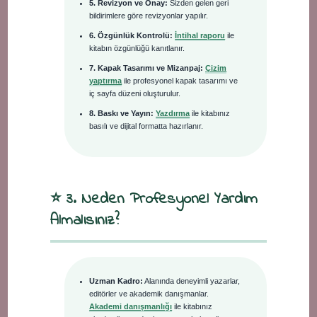
5. Revizyon ve Onay:
Sizden gelen geri
bildirimlere göre revizyonlar yapılır.
6. Özgünlük Kontrolü:
İntihal raporu
ile
kitabın özgünlüğü kanıtlanır.
7. Kapak Tasarımı ve Mizanpaj:
Çizim
yaptırma
ile profesyonel kapak tasarımı ve
iç sayfa düzeni oluşturulur.
8. Baskı ve Yayın:
Yazdırma
ile kitabınız
basılı ve dijital formatta hazırlanır.
⭐ 3. Neden Profesyonel Yardım
Almalısınız?
Uzman Kadro:
Alanında deneyimli yazarlar,
editörler ve akademik danışmanlar.
Akademi danışmanlığı
ile kitabınız