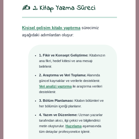
✍️ 2. Kitap Yazma Süreci
Kişisel gelişim kitabı yaptırma
sürecimiz
aşağıdaki adımlardan oluşur:
1. Fikir ve Konsept Geliştirme:
Kitabınızın
ana fikri, hedef kitlesi ve ana mesajı
belirlenir.
2. Araştırma ve Veri Toplama:
Alanında
güncel kaynaklar ve verilerle desteklenir.
Veri analizi yaptırma
ile araştırma verileri
desteklenir.
3. Bölüm Planlaması:
Kitabın bölümleri ve
her bölümün içeriği planlanır.
4. Yazım ve Düzenleme:
Uzman yazarlar
tarafından akıcı, ilgi çekici ve bilgilendirici
metin oluşturulur.
Hazırlama
aşamasında
tüm detaylar profesyonelce işlenir.