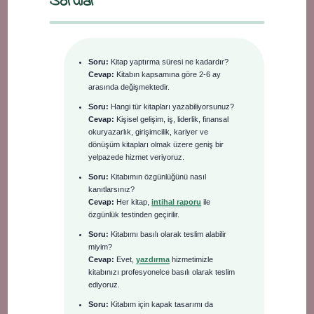
Sorular
Soru:
Kitap yaptırma süresi ne kadardır?
Cevap:
Kitabın kapsamına göre 2-6 ay
arasında değişmektedir.
Soru:
Hangi tür kitapları yazabiliyorsunuz?
Cevap:
Kişisel gelişim, iş, liderlik, finansal
okuryazarlık, girişimcilik, kariyer ve
dönüşüm kitapları olmak üzere geniş bir
yelpazede hizmet veriyoruz.
Soru:
Kitabımın özgünlüğünü nasıl
kanıtlarsınız?
Cevap:
Her kitap,
intihal raporu
ile
özgünlük testinden geçirilir.
Soru:
Kitabımı basılı olarak teslim alabilir
miyim?
Cevap:
Evet,
yazdırma
hizmetimizle
kitabınızı profesyonelce basılı olarak teslim
ediyoruz.
Soru:
Kitabım için kapak tasarımı da