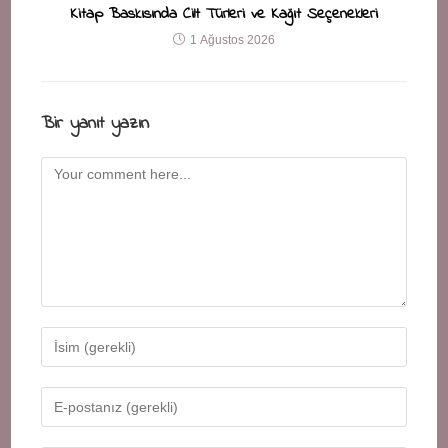
Kitap Baskısında Cilt Türleri ve Kağıt Seçenekleri
1 Ağustos 2026
Bir yanıt yazın
Comment
Enter
your
name
Enter
or
your
username