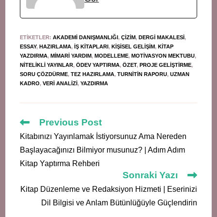
ETIKETLER
:
AKADEMI DANIŞMANLIĞI
,
ÇIZIM
,
DERGI MAKALESI
,
ESSAY
,
HAZIRLAMA
,
IŞ KITAPLARI
,
KIŞISEL GELIŞIM
,
KITAP
YAZDIRMA
,
MIMARI YARDIM
,
MODELLEME
,
MOTIVASYON MEKTUBU
,
NITELIKLI YAYINLAR
,
ÖDEV YAPTIRMA
,
ÖZET
,
PROJE GELIŞTIRME
,
SORU ÇÖZDÜRME
,
TEZ HAZIRLAMA
,
TURNITIN RAPORU
,
UZMAN
KADRO
,
VERI ANALIZI
,
YAZDIRMA
Read
Previous Post
more
Kitabınızı Yayınlamak İstiyorsunuz Ama Nereden
articles
Başlayacağınızı Bilmiyor musunuz? | Adım Adım
Kitap Yaptırma Rehberi
Sonraki Yazı
Kitap Düzenleme ve Redaksiyon Hizmeti | Eserinizi
Dil Bilgisi ve Anlam Bütünlüğüyle Güçlendirin