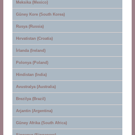
Meksika (Mexico)
Güney Kore (South Korea)
Rusya (Russia)
Hırvatistan (Croatia)
İrlanda (Ireland)
Polonya (Poland)
Hindistan (India)
Avustralya (Australia)
Brezilya (Brazil)
Arjantin (Argentina)
Güney Afrika (South Africa)
Singapur (Singapore)