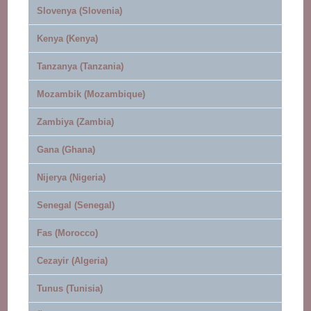
Slovenya (Slovenia)
Kenya (Kenya)
Tanzanya (Tanzania)
Mozambik (Mozambique)
Zambiya (Zambia)
Gana (Ghana)
Nijerya (Nigeria)
Senegal (Senegal)
Fas (Morocco)
Cezayir (Algeria)
Tunus (Tunisia)