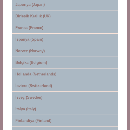
Japonya (Japan)
Birleşik Krallık (UK)
Fransa (France)
İspanya (Spain)
Norveç (Norway)
Belçika (Belgium)
Hollanda (Netherlands)
İsviçre (Switzerland)
İsveç (Sweden)
İtalya (Italy)
Finlandiya (Finland)