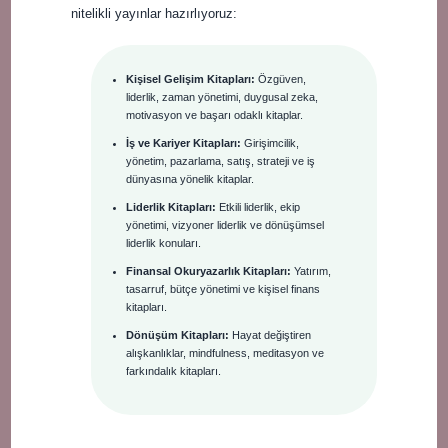
nitelikli yayınlar hazırlıyoruz:
Kişisel Gelişim Kitapları:
Özgüven,
liderlik, zaman yönetimi, duygusal zeka,
motivasyon ve başarı odaklı kitaplar.
İş ve Kariyer Kitapları:
Girişimcilik,
yönetim, pazarlama, satış, strateji ve iş
dünyasına yönelik kitaplar.
Liderlik Kitapları:
Etkili liderlik, ekip
yönetimi, vizyoner liderlik ve dönüşümsel
liderlik konuları.
Finansal Okuryazarlık Kitapları:
Yatırım,
tasarruf, bütçe yönetimi ve kişisel finans
kitapları.
Dönüşüm Kitapları:
Hayat değiştiren
alışkanlıklar, mindfulness, meditasyon ve
farkındalık kitapları.