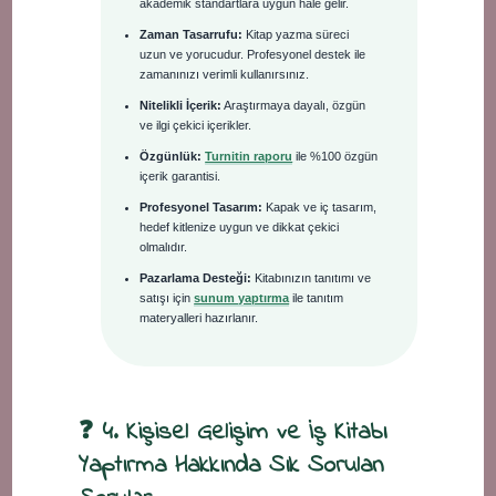
akademik standartlara uygun hale gelir.
Zaman Tasarrufu:
Kitap yazma süreci
uzun ve yorucudur. Profesyonel destek ile
zamanınızı verimli kullanırsınız.
Nitelikli İçerik:
Araştırmaya dayalı, özgün
ve ilgi çekici içerikler.
Özgünlük:
Turnitin raporu
ile %100 özgün
içerik garantisi.
Profesyonel Tasarım:
Kapak ve iç tasarım,
hedef kitlenize uygun ve dikkat çekici
olmalıdır.
Pazarlama Desteği:
Kitabınızın tanıtımı ve
satışı için
sunum yaptırma
ile tanıtım
materyalleri hazırlanır.
❓ 4. Kişisel Gelişim ve İş Kitabı
Yaptırma Hakkında Sık Sorulan