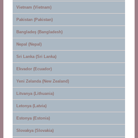
Vietnam (Vietnam)
Pakistan (Pakistan)
Bangladeş (Bangladesh)
Nepal (Nepal)
Sri Lanka (Sri Lanka)
Ekvador (Ecuador)
Yeni Zelanda (New Zealand)
Litvanya (Lithuania)
Letonya (Latvia)
Estonya (Estonia)
Slovakya (Slovakia)