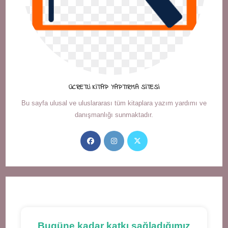
ÜCRETLI KITAP YAPTIRMA SITESI
Bu sayfa ulusal ve uluslararası tüm kitaplara yazım yardımı ve
danışmanlığı sunmaktadır.
Opens
Opens
Opens
in
in
in
a
a
a
new
new
new
tab
tab
tab
Bugüne kadar katkı sağladığımız