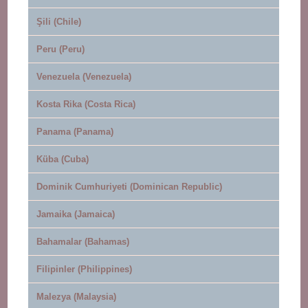
Şili (Chile)
Peru (Peru)
Venezuela (Venezuela)
Kosta Rika (Costa Rica)
Panama (Panama)
Küba (Cuba)
Dominik Cumhuriyeti (Dominican Republic)
Jamaika (Jamaica)
Bahamalar (Bahamas)
Filipinler (Philippines)
Malezya (Malaysia)