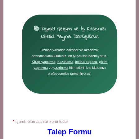
📚 Kişisel Gelişim ve İş Kitabınızı
Nitelikli Yayına Dönüştürün
Uzman yazarlar, editörler ve akademik
danışmanlarla kitabınızı en iyi şekilde hazırlıyoruz.
Kitap yaptırma
,
hazırlama
,
intihal raporu
,
çizim
yaptırma
ve
yazdırma
hizmetlerimizle kitabınızı
profesyonelce tamamlıyoruz.
*
işareti olan alanlar zorunludur
Talep Formu