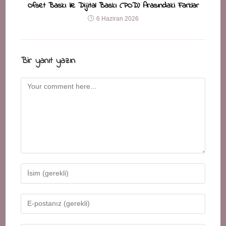
Ofset Baskı ile Dijital Baskı (POD) Arasındaki Farklar
6 Haziran 2026
Bir yanıt yazın
Comment
Enter
your
name
Enter
or
your
username
email