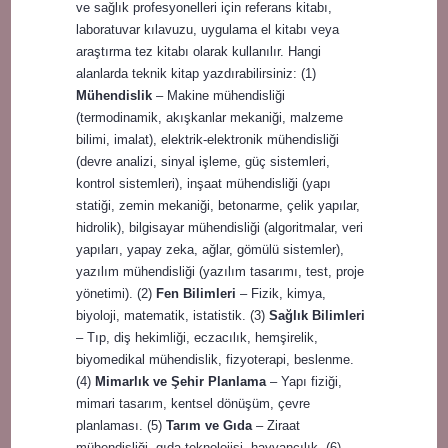
ve sağlık profesyonelleri için referans kitabı,
laboratuvar kılavuzu, uygulama el kitabı veya
araştırma tez kitabı olarak kullanılır. Hangi
alanlarda teknik kitap yazdırabilirsiniz: (1)
Mühendislik
– Makine mühendisliği
(termodinamik, akışkanlar mekaniği, malzeme
bilimi, imalat), elektrik-elektronik mühendisliği
(devre analizi, sinyal işleme, güç sistemleri,
kontrol sistemleri), inşaat mühendisliği (yapı
statiği, zemin mekaniği, betonarme, çelik yapılar,
hidrolik), bilgisayar mühendisliği (algoritmalar, veri
yapıları, yapay zeka, ağlar, gömülü sistemler),
yazılım mühendisliği (yazılım tasarımı, test, proje
yönetimi). (2)
Fen Bilimleri
– Fizik, kimya,
biyoloji, matematik, istatistik. (3)
Sağlık Bilimleri
– Tıp, diş hekimliği, eczacılık, hemşirelik,
biyomedikal mühendislik, fizyoterapi, beslenme.
(4)
Mimarlık ve Şehir Planlama
– Yapı fiziği,
mimari tasarım, kentsel dönüşüm, çevre
planlaması. (5)
Tarım ve Gıda
– Ziraat
mühendisliği, gıda teknolojisi, hayvancılık. (6)