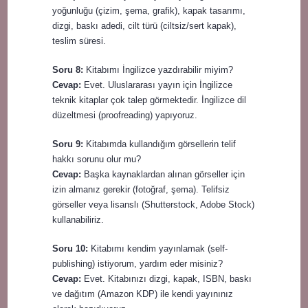
yoğunluğu (çizim, şema, grafik), kapak tasarımı,
dizgi, baskı adedi, cilt türü (ciltsiz/sert kapak),
teslim süresi.
Soru 8:
Kitabımı İngilizce yazdırabilir miyim?
Cevap:
Evet. Uluslararası yayın için İngilizce
teknik kitaplar çok talep görmektedir. İngilizce dil
düzeltmesi (proofreading) yapıyoruz.
Soru 9:
Kitabımda kullandığım görsellerin telif
hakkı sorunu olur mu?
Cevap:
Başka kaynaklardan alınan görseller için
izin almanız gerekir (fotoğraf, şema). Telifsiz
görseller veya lisanslı (Shutterstock, Adobe Stock)
kullanabiliriz.
Soru 10:
Kitabımı kendim yayınlamak (self-
publishing) istiyorum, yardım eder misiniz?
Cevap:
Evet. Kitabınızı dizgi, kapak, ISBN, baskı
ve dağıtım (Amazon KDP) ile kendi yayınınız