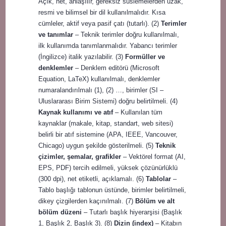
Açık, net, anlaşılır, gereksiz süslemelerden uzak,
resmi ve bilimsel bir dil kullanılmalıdır. Kısa
cümleler, aktif veya pasif çatı (tutarlı). (2)
Terimler
ve tanımlar
– Teknik terimler doğru kullanılmalı,
ilk kullanımda tanımlanmalıdır. Yabancı terimler
(İngilizce) italik yazılabilir. (3)
Formüller ve
denklemler
– Denklem editörü (Microsoft
Equation, LaTeX) kullanılmalı, denklemler
numaralandırılmalı (1), (2) …, birimler (SI –
Uluslararası Birim Sistemi) doğru belirtilmeli. (4)
Kaynak kullanımı ve atıf
– Kullanılan tüm
kaynaklar (makale, kitap, standart, web sitesi)
belirli bir atıf sistemine (APA, IEEE, Vancouver,
Chicago) uygun şekilde gösterilmeli. (5)
Teknik
çizimler, şemalar, grafikler
– Vektörel format (AI,
EPS, PDF) tercih edilmeli, yüksek çözünürlüklü
(300 dpi), net etiketli, açıklamalı. (6)
Tablolar
–
Tablo başlığı tablonun üstünde, birimler belirtilmeli,
dikey çizgilerden kaçınılmalı. (7)
Bölüm ve alt
bölüm düzeni
– Tutarlı başlık hiyerarşisi (Başlık
1, Başlık 2, Başlık 3). (8)
Dizin (index)
– Kitabın