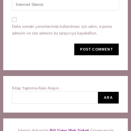
Enter
to
address
your
comment
to
website
comment
URL
Daha sonraki yorumlarımda kullanılması için adım, e-posta
(optional)
adresim ve site adresim bu tarayıcıya kaydedilsin.
Kitap Yaptırma Alanı Arayın...
ARA
İşleriniz Ankara'da
Bill Gates Web Şirketi
Güvencesiyle