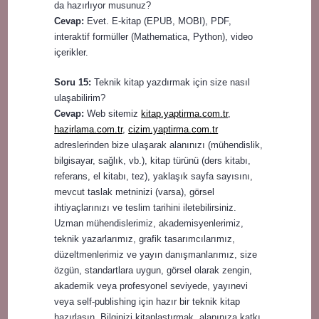
da hazırlıyor musunuz?
Cevap:
Evet. E-kitap (EPUB, MOBI), PDF,
interaktif formüller (Mathematica, Python), video
içerikler.
Soru 15:
Teknik kitap yazdırmak için size nasıl
ulaşabilirim?
Cevap:
Web sitemiz
kitap.yaptirma.com.tr
,
hazirlama.com.tr
,
cizim.yaptirma.com.tr
adreslerinden bize ulaşarak alanınızı (mühendislik,
bilgisayar, sağlık, vb.), kitap türünü (ders kitabı,
referans, el kitabı, tez), yaklaşık sayfa sayısını,
mevcut taslak metninizi (varsa), görsel
ihtiyaçlarınızı ve teslim tarihini iletebilirsiniz.
Uzman mühendislerimiz, akademisyenlerimiz,
teknik yazarlarımız, grafik tasarımcılarımız,
düzeltmenlerimiz ve yayın danışmanlarımız, size
özgün, standartlara uygun, görsel olarak zengin,
akademik veya profesyonel seviyede, yayınevi
veya self-publishing için hazır bir teknik kitap
hazırlasın. Bilginizi kitaplaştırmak, alanınıza katkı