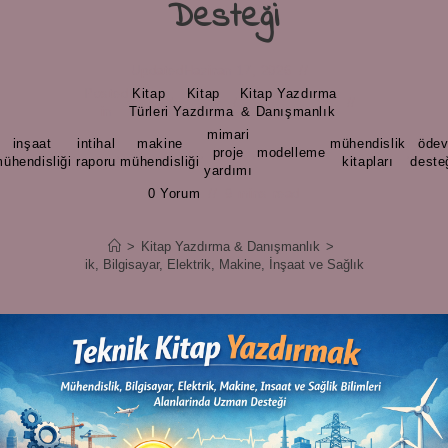
Desteği
Updated
Haziran 17, 2026
Posted
Kitap
Kitap
Kitap Yazdırma
/
/
in
Türleri
Yazdırma
& Danışmanlık
mimari
inşaat
intihal
makine
mühendislik
öde
,
,
,
proje
,
modelleme
,
,
ühendisliği
raporu
mühendisliği
kitapları
deste
yardımı
0 Yorum
9 mins read
>
Kitap Yazdırma & Danışmanlık
>
k – Mühendislik, Bilgisayar, Elektrik, Makine, İnşaat ve Sağlık Bilimleri Ala