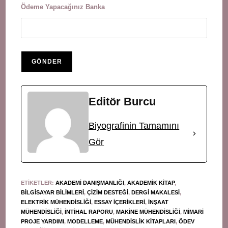
Ödeme Yapacağınız Banka
Editör Burcu
Biyografinin Tamamını
Gör
ETIKETLER
:
AKADEMI DANIŞMANLIĞI
,
AKADEMIK KITAP
,
BILGISAYAR BILIMLERI
,
ÇIZIM DESTEĞI
,
DERGI MAKALESI
,
ELEKTRIK MÜHENDISLIĞI
,
ESSAY IÇERIKLERI
,
INŞAAT
MÜHENDISLIĞI
,
INTIHAL RAPORU
,
MAKINE MÜHENDISLIĞI
,
MIMARI
PROJE YARDIMI
,
MODELLEME
,
MÜHENDISLIK KITAPLARI
,
ÖDEV