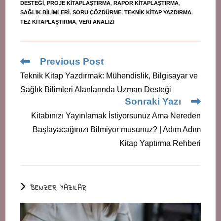
DESTEĞI
,
PROJE KITAPLAŞTIRMA
,
RAPOR KITAPLAŞTIRMA
,
SAĞLIK BILIMLERI
,
SORU ÇÖZDÜRME
,
TEKNIK KITAP YAZDIRMA
,
TEZ KITAPLAŞTIRMA
,
VERI ANALIZI
Read
Previous Post
more
Teknik Kitap Yazdırmak: Mühendislik, Bilgisayar ve
articles
Sağlık Bilimleri Alanlarında Uzman Desteği
Sonraki Yazı
Kitabınızı Yayınlamak İstiyorsunuz Ama Nereden
Başlayacağınızı Bilmiyor musunuz? | Adım Adım
Kitap Yaptırma Rehberi
BENZER YAZILAR