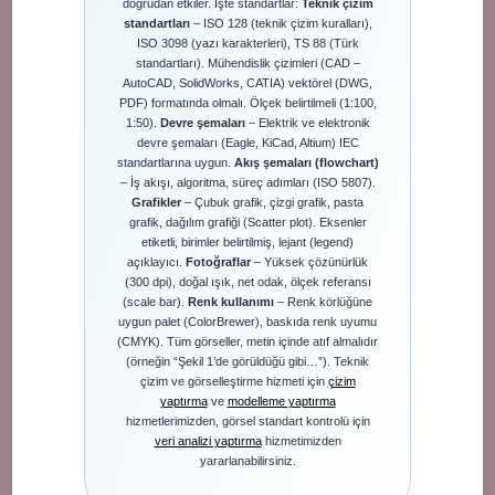
doğrudan etkiler. İşte standartlar:
Teknik çizim
standartları
– ISO 128 (teknik çizim kuralları),
ISO 3098 (yazı karakterleri), TS 88 (Türk
standartları). Mühendislik çizimleri (CAD –
AutoCAD, SolidWorks, CATIA) vektörel (DWG,
PDF) formatında olmalı. Ölçek belirtilmeli (1:100,
1:50).
Devre şemaları
– Elektrik ve elektronik
devre şemaları (Eagle, KiCad, Altium) IEC
standartlarına uygun.
Akış şemaları (flowchart)
– İş akışı, algoritma, süreç adımları (ISO 5807).
Grafikler
– Çubuk grafik, çizgi grafik, pasta
grafik, dağılım grafiği (Scatter plot). Eksenler
etiketli, birimler belirtilmiş, lejant (legend)
açıklayıcı.
Fotoğraflar
– Yüksek çözünürlük
(300 dpi), doğal ışık, net odak, ölçek referansı
(scale bar).
Renk kullanımı
– Renk körlüğüne
uygun palet (ColorBrewer), baskıda renk uyumu
(CMYK). Tüm görseller, metin içinde atıf almalıdır
(örneğin “Şekil 1’de görüldüğü gibi…”). Teknik
çizim ve görselleştirme hizmeti için
çizim
yaptırma
ve
modelleme yaptırma
hizmetlerimizden, görsel standart kontrolü için
veri analizi yaptırma
hizmetimizden
yararlanabilirsiniz.