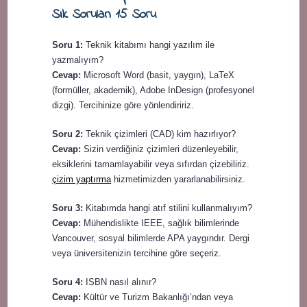
Sık Sorulan 15 Soru
Soru 1:
Teknik kitabımı hangi yazılım ile
yazmalıyım?
Cevap:
Microsoft Word (basit, yaygın), LaTeX
(formüller, akademik), Adobe InDesign (profesyonel
dizgi). Tercihinize göre yönlendiririz.
Soru 2:
Teknik çizimleri (CAD) kim hazırlıyor?
Cevap:
Sizin verdiğiniz çizimleri düzenleyebilir,
eksiklerini tamamlayabilir veya sıfırdan çizebiliriz.
çizim yaptırma
hizmetimizden yararlanabilirsiniz.
Soru 3:
Kitabımda hangi atıf stilini kullanmalıyım?
Cevap:
Mühendislikte IEEE, sağlık bilimlerinde
Vancouver, sosyal bilimlerde APA yaygındır. Dergi
veya üniversitenizin tercihine göre seçeriz.
Soru 4:
ISBN nasıl alınır?
Cevap:
Kültür ve Turizm Bakanlığı’ndan veya