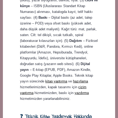
(blurb), yazar biyografisi, barkod, fiyat. (3)
ISBN ve
künye
– ISBN (Uluslararası Standart Kitap
Numarası) alınması, katalogda kayıt, telif hakkı
sayfası. (4)
Baskı
– Dijital baskı (az adet, talep
üzerine – POD) veya ofset baskı (yüksek adet,
daha düşük adet maliyeti). Kağıt türü: mat, parlak,
saten. Cilt: tel dikişli, sıcak tutkallı, spiral
(laboratuvar kılavuzları için). (5)
Dağıtım
– Fiziksel
kitabevleri (D&R, Pandora, Kırmızı Kedi), online
platformlar (Amazon, Hepsiburada, Trendyol,
Kitapyurdu, İdefix), üniversite kütüphaneleri,
doğrudan satış (yazarın web sitesi). (6)
Dijital
yayın
– E-kitap (EPUB, PDF), Amazon Kindle,
Google Play Kitaplar, Apple Books. Teknik kitap
yayın sürecinde
kitap yaptırma
ve
hazırlama
hizmetlerimizden, kapak tasarımı için
çizim
yaptırma
hizmetimizden, baskı için
yazdırma
hizmetimizden yararlanabilirsiniz.
❓ Teknik Kitap Yazdırmak Hakkında