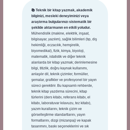
📚 Teknik bir kitap yazmak, akademik
bilginizi, mesleki deneyiminizi veya
araştırma bulgularınızı sistematik bir
şekilde aktarmanın en etkili yoludur.
Mühendislik (makine, elektrik, inşaat,
bilgisayar, yazılım), sağlık bilimleri (tıp, diş
hekimliği, eczacılık, hemşirelik,
biyomedikal), fizik, kimya, biyoloji,
matematik, istatistik ve diğer teknik
alanlarda bir kitap yazmak; derinlemesine
bilgi, titizlik, doğru kaynak kullanımı,
anlaşılır dil, teknik çizimler, formüller,
şemalar, grafikler ve profesyonel bir yayın
süreci gerektirir. Bu kapsamlı rehberde,
teknik kitap yazdırma sürecini, kitap
türlerini (ders kitabı, referans kitabı, el
kitabı, laboratuvar kılavuzu, tez kitabı),
yazım kurallarını, teknik çizim ve
görselleştirme standartlarını, yayın
formatlarını, dizgi (mizanpaj) ve kapak
tasarımını, baskı seçeneklerini ve sık