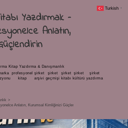
Turkish
▼
itabı Yazdırmak –
syonelce Anlatın,
Güçlendirin
ırma
/
Kitap Yazdırma & Danışmanlık
marka
profesyonel
şirket
şirket
şirket
şirket
şirket
,
,
,
,
,
,
izyonu
kitap
arşivi
geçmişi
kitabı
kültürü
yazdırma
d
nlık
>
yonelce Anlatın, Kurumsal Kimliğinizi Güçlendirin