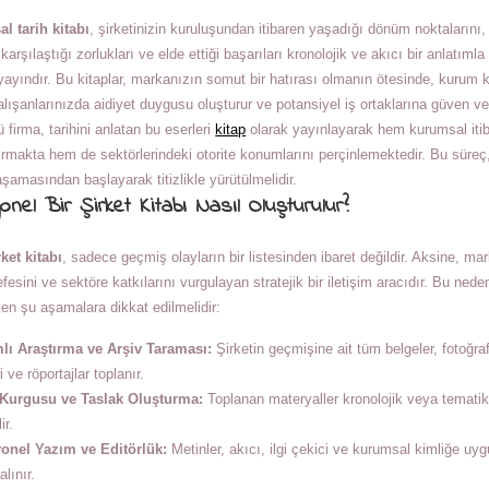
l tarih kitabı
, şirketinizin kuruluşundan itibaren yaşadığı dönüm noktaların
 karşılaştığı zorlukları ve elde ettiği başarıları kronolojik ve akıcı bir anlatı
ir yayındır. Bu kitaplar, markanızın somut bir hatırası olmanın ötesinde, kurum 
 çalışanlarınızda aidiyet duygusu oluşturur ve potansiyel iş ortaklarına güven 
 firma, tarihini anlatan bu eserleri
kitap
olarak yayınlayarak hem kurumsal itib
rmakta hem de sektörlerindeki otorite konumlarını perçinlemektedir. Bu süreç
şamasından başlayarak titizlikle yürütülmelidir.
nel Bir Şirket Kitabı Nasıl Oluşturulur?
rket kitabı
, sadece geçmiş olayların bir listesinden ibaret değildir. Aksine, mar
sefesini ve sektöre katkılarını vurgulayan stratejik bir iletişim aracıdır. Bu neden
ken şu aşamalara dikkat edilmelidir:
ı Araştırma ve Arşiv Taraması:
Şirketin geçmişine ait tüm belgeler, fotoğraf
i ve röportajlar toplanır.
 Kurgusu ve Taslak Oluşturma:
Toplanan materyaller kronolojik veya tematik
ir.
onel Yazım ve Editörlük:
Metinler, akıcı, ilgi çekici ve kurumsal kimliğe uygu
lınır.