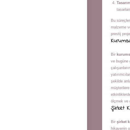
Tasarım
tasarlan
Bu süreçleri
malzeme ve 
prestij proj
Kurumsal
Bir
kurumsa
ve bugüne g
çalışanları
yatırımcıla
şekilde anl
müşteriler
etkinliklerd
ölçmek ve g
Şirket 
Bir
şirket k
hikayenin 