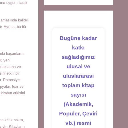
a
a
a
arına uygun olarak
new
new
new
tab
tab
tab
amasında kaliteli
. Ayrıca, bu tür
Bugüne kadar
katkı
eki başarılarını
sağladığımız
r, yeni
ulusal ve
rtaklarına ve
ni etkili bir
uluslararası
r. Potansiyel
toplam kitap
opyalar, fuar ve
, kitabın etkisini
sayısı
(Akademik,
Popüler, Çeviri
n kritik nokta,
vb.) resmi
dır. Kitapların