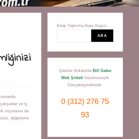
Kitap Yaptırma Alanı Arayın...
ARA
liğinizi
İşleriniz Ankara'da
Bill Gates
Web Şirketi
Güvencesiyle
Gerçekleşmektedir.
ı zamanda
0 (312) 276 75
çalışanlar ve iş
lik vizyonunu da
93
zünü, değerlerini