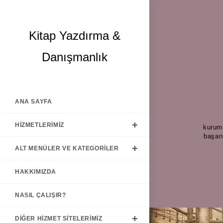
Skip
Kitap Yazdırma &
to
content
Danışmanlık
ANA SAYFA
HIZMETLERIMIZ
Tagged
kurum
as
başarı
ALT MENÜLER VE KATEGORILER
HAKKIMIZDA
NASIL ÇALIŞIR?
DIĞER HIZMET SITELERIMIZ