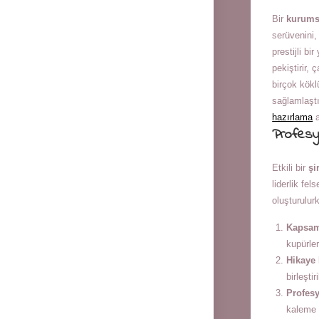
Bir
kurumsa
serüvenini,
prestijli b
pekiştirir,
birçok köklü
sağlamlaştı
hazırlama
a
Profesyo
Etkili bir
şi
liderlik fel
oluşturulur
Kapsaml
kupürler
Hikaye
birleştiril
Profesy
kaleme a