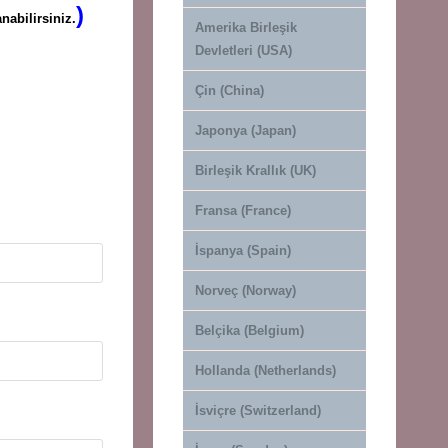
)
nabilirsiniz.
Amerika Birleşik
Devletleri (USA)
Çin (China)
Japonya (Japan)
Birleşik Krallık (UK)
Fransa (France)
İspanya (Spain)
Norveç (Norway)
Belçika (Belgium)
Hollanda (Netherlands)
İsviçre (Switzerland)