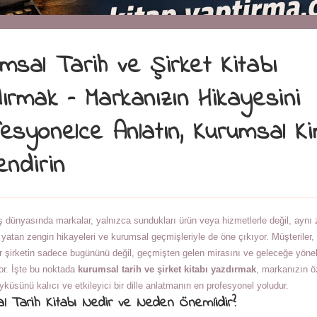
msal Tarih ve Şirket Kitabı
ırmak – Markanızın Hikayesini
esyonelce Anlatın, Kurumsal Kim
endirin
 dünyasında markalar, yalnızca sundukları ürün veya hizmetlerle değil, ayn
 yatan zengin hikayeleri ve kurumsal geçmişleriyle de öne çıkıyor. Müşteriler, 
bir şirketin sadece bugününü değil, geçmişten gelen mirasını ve geleceğe yöne
or. İşte bu noktada
kurumsal tarih ve şirket kitabı yazdırmak
, markanızın ö
yküsünü kalıcı ve etkileyici bir dille anlatmanın en profesyonel yoludur.
l Tarih Kitabı Nedir ve Neden Önemlidir?