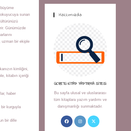
ı, büyüme
Hakkımızda
mla okuyucuya sunan
kültürünüzü
verir. Günümüzde
arlarını
, uzman bir ekiple
kanızın kimliğini,
le, kitabın içeriği
ÜCRETLI KITAP YAPTIRMA SITESI
Bu sayfa ulusal ve uluslararası
lar, haber
tüm kitaplara yazım yardımı ve
danışmanlığı sunmaktadır.
 bir kurguyla
Opens
Opens
Opens
n bir dille
in
in
in