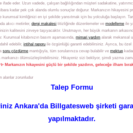
lde ifade eder. Uzun vadede, çalışan bağlılığından müşteri sadakatine, yatırım
tibara kadar pek çok alanda olumlu sonuçlar doğurur. Markanızın hikayesini pro
 kurumsal kimliğinizi en iyi şekilde yansıtmak için bu yolculuğa başlayın. Tar
da akıcı metinler,
dergi makalesi
titizliğinde düzenlemeler ve
modelleme
ile y
inizin kalitesini zirveye taşıyacaktır. Unutmayın, her büyük markanın arkasınd
ar. Kurumsal kitabınızın basım aşamasında,
mimari yardım
alarak mekansal u
dahil edebilir,
intihal raporu
ile özgünlüğü garanti edebilirsiniz. Ayrıca, bu özel 
da
soru çözdürme
mantığıyla, tüm sorularınıza cevap bulabilir ve
mektup
kada
a markanızı ölümsüzleştirebilirsiniz. Hikayeniz sizi bekliyor, şimdi yazma zam
✨ Markanızın hikayesini güçlü bir şekilde yazdırın, geleceğe ilham bırak
an alanlar zorunludur
Talep Formu
riniz Ankara'da Billgatesweb şirketi gara
yapılmaktadır.