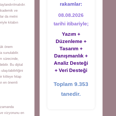
rakamlar:
taylandırılmalıdır.
 akademik ve
08.08.2026
flar da metni
riyle kitabın
tarihi itibariyle;
Yazım +
Düzenleme +
üyük önem
Tasarım +
a sunulabilir.
Danışmanlık +
üm sürecinde,
Analiz Desteği
bilir. Bu dijital
+ Veri Desteği
aşılabilirliğini
ir kitleye hitap
an en önemli
Toplam 9.353
tanedir.
nı zamanda
 ve vizyonunu en