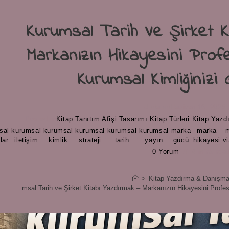
Kurumsal Tarih Ve Şirket K
Markanızın Hikayesini Profe
Kurumsal Kimliğinizi 
Updated
Haziran 16, 2026
Posted in
Kitap Tanıtım Afişi Tasarımı
/
Kitap Türleri
/
Kitap Yazd
sal
kurumsal
kurumsal
kurumsal
kurumsal
kurumsal
marka
marka
,
,
,
,
,
,
,
,
lar
iletişim
kimlik
strateji
tarih
yayın
gücü
hikayesi
v
0 Yorum
4 mins rea
>
Kitap Yazdırma & Danışma
Kurumsal Tarih ve Şirket Kitabı Yazdırmak – Markanızın Hikayesini Profes