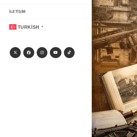
İLETIŞIM
TURKISH
▼