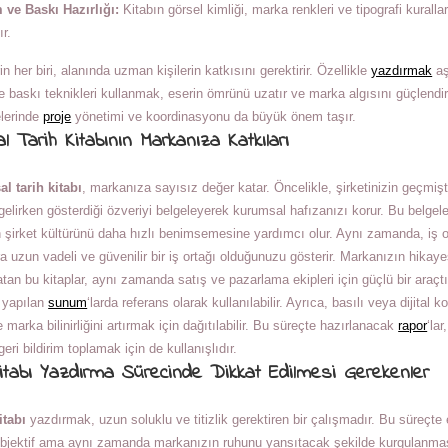
 ve Baskı Hazırlığı:
Kitabın görsel kimliği, marka renkleri ve tipografi kurall
ır.
n her biri, alanında uzman kişilerin katkısını gerektirir. Özellikle
yazdırmak
aş
baskı teknikleri kullanmak, eserin ömrünü uzatır ve marka algısını güçlendirir
elerinde
proje
yönetimi ve koordinasyonu da büyük önem taşır.
 Tarih Kitabının Markanıza Katkıları
l tarih kitabı
, markanıza sayısız değer katar. Öncelikle, şirketinizin geçmişt
elirken gösterdiği özveriyi belgeleyerek kurumsal hafızanızı korur. Bu belgele
n şirket kültürünü daha hızlı benimsemesine yardımcı olur. Aynı zamanda, iş o
ra uzun vadeli ve güvenilir bir iş ortağı olduğunuzu gösterir. Markanızın hikayesi
atan bu kitaplar, aynı zamanda satış ve pazarlama ekipleri için güçlü bir araçtı
e yapılan
sunum
‘larda referans olarak kullanılabilir. Ayrıca, basılı veya dijital k
e marka bilinirliğini artırmak için dağıtılabilir. Bu süreçte hazırlanacak
rapor
‘lar
eri bildirim toplamak için de kullanışlıdır.
Kitabı Yazdırma Sürecinde Dikkat Edilmesi Gerekenler
itabı
yazdırmak, uzun soluklu ve titizlik gerektiren bir çalışmadır. Bu süreçte e
objektif ama aynı zamanda markanızın ruhunu yansıtacak şekilde kurgulanması