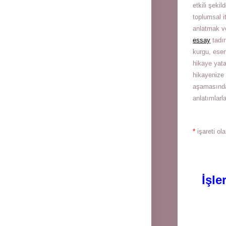
etkili şeki
toplumsal i
anlatmak ve
essay
tadın
kurgu, eser
hikaye yat
hikayenize 
aşamasın
anlatımlarl
*
işareti ol
İşle