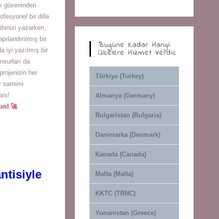
cı güveninden
fesyonel bir dille
ihinizi yazarken,
apılandırılmış bir
Bugüne Kadar Hangi
a iyi yazılmış bir
Ülkelere Hizmet Verdik
nsurları da
projenizin her
Türkiye (Turkey)
r samimi
anı!
Almanya (Germany)
ın! 🚀
Bulgaristan (Bulgaria)
Danimarka (Denmark)
Kanada (Canada)
ntisiyle
Malta (Malta)
KKTC (TRNC)
Yunanistan (Greece)