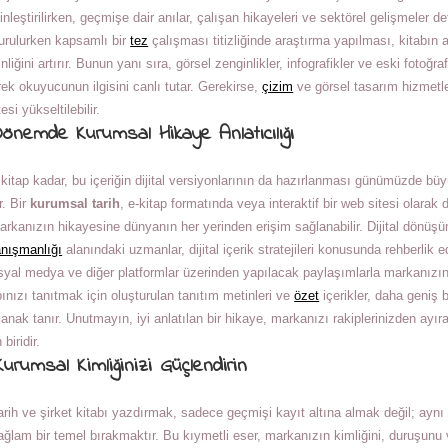
inleştirilirken, geçmişe dair anılar, çalışan hikayeleri ve sektörel gelişmeler de
turulurken kapsamlı bir
tez
çalışması titizliğinde araştırma yapılması, kitabın
inliğini artırır. Bunun yanı sıra, görsel zenginlikler, infografikler ve eski fotoğra
ek okuyucunun ilgisini canlı tutar. Gerekirse,
çizim
ve görsel tasarım hizmetle
esi yükseltilebilir.
Dönemde Kurumsal Hikaye Anlatıcılığı
r kitap kadar, bu içeriğin dijital versiyonlarının da hazırlanması günümüzde b
r. Bir
kurumsal tarih
, e-kitap formatında veya interaktif bir web sitesi olarak d
rkanızın hikayesine dünyanın her yerinden erişim sağlanabilir. Dijital dönüş
nışmanlığı
alanındaki uzmanlar, dijital içerik stratejileri konusunda rehberlik ede
osyal medya ve diğer platformlar üzerinden yapılacak paylaşımlarla markanızın ul
abınızı tanıtmak için oluşturulan tanıtım metinleri ve
özet
içerikler, daha geniş b
anak tanır. Unutmayın, iyi anlatılan bir hikaye, markanızı rakiplerinizden ayır
biridir.
urumsal Kimliğinizi Güçlendirin
rih ve şirket kitabı yazdırmak, sadece geçmişi kayıt altına almak değil; ay
ğlam bir temel bırakmaktır. Bu kıymetli eser, markanızın kimliğini, duruşunu