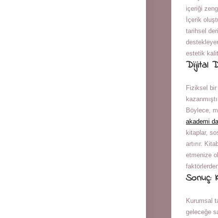
içeriği zeng
İçerik oluş
tarihsel der
destekleyer
estetik kalit
Dijital 
Fiziksel bi
kazanmıştı
Böylece, ma
akademi da
kitaplar, s
artırır. Kit
etmenize ol
faktörlerden 
Sonuç: K
Kurumsal ta
geleceğe sa