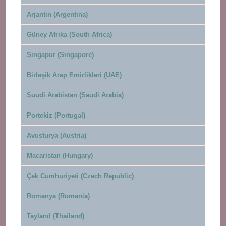
Arjantin (Argentina)
Güney Afrika (South Africa)
Singapur (Singapore)
Birleşik Arap Emirlikleri (UAE)
Suudi Arabistan (Saudi Arabia)
Portekiz (Portugal)
Avusturya (Austria)
Macaristan (Hungary)
Çek Cumhuriyeti (Czech Republic)
Romanya (Romania)
Tayland (Thailand)