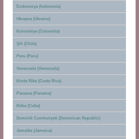
Endonezya (Indonesia)
Ukrayna (Ukraine)
Kolombiya (Colombia)
Şili (Chile)
Peru (Peru)
Venezuela (Venezuela)
Kosta Rika (Costa Rica)
Panama (Panama)
Küba (Cuba)
Dominik Cumhuriyeti (Dominican Republic)
Jamaika (Jamaica)