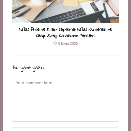
ISBN Alma ve Kitap Yaptırma: ISBN Numarası ve
Kitap Satış Kanallarının Yönetimi
9 Ekim 2025
Bir yanıt yazın
Comment
Enter