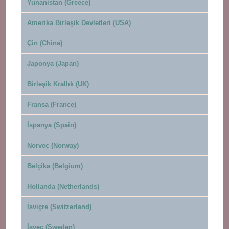
Yunanistan (Greece)
Amerika Birleşik Devletleri (USA)
Çin (China)
Japonya (Japan)
Birleşik Krallık (UK)
Fransa (France)
İspanya (Spain)
Norveç (Norway)
Belçika (Belgium)
Hollanda (Netherlands)
İsviçre (Switzerland)
İsveç (Sweden)