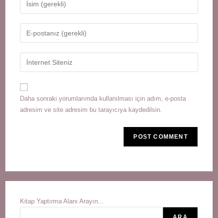
your
name
Enter
or
your
username
email
Enter
to
address
your
comment
to
website
comment
URL
Daha sonraki yorumlarımda kullanılması için adım, e-posta
(optional)
adresim ve site adresim bu tarayıcıya kaydedilsin.
Kitap Yaptırma Alanı Arayın...
ARA