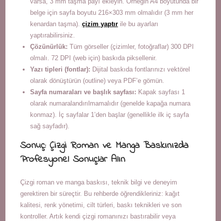
varsa, 3 mm taşma payı ekleyin. Örneğin A4 boyutunda bir
belge için sayfa boyutu 216×303 mm olmalıdır (3 mm her
kenardan taşma).
çizim yaptır
ile bu ayarları
yaptırabilirsiniz.
Çözünürlük:
Tüm görseller (çizimler, fotoğraflar) 300 DPI
olmalı. 72 DPI (web için) baskıda piksellenir.
Yazı tipleri (fontlar):
Dijital baskıda fontlarınızı vektörel
olarak dönüştürün (outline) veya PDF’e gömün.
Sayfa numaraları ve başlık sayfası:
Kapak sayfası 1
olarak numaralandırılmamalıdır (genelde kapağa numara
konmaz). İç sayfalar 1’den başlar (genellikle ilk iç sayfa
sağ sayfadır).
Sonuç: Çizgi Roman ve Manga Baskınızda
Profesyonel Sonuçlar Alın
Çizgi roman ve manga baskısı, teknik bilgi ve deneyim
gerektiren bir süreçtir. Bu rehberde öğrendikleriniz: kağıt
kalitesi, renk yönetimi, cilt türleri, baskı teknikleri ve son
kontroller. Artık kendi çizgi romanınızı bastırabilir veya