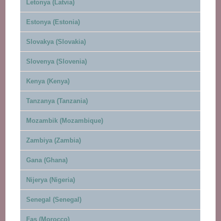
Letonya (Latvia)
Estonya (Estonia)
Slovakya (Slovakia)
Slovenya (Slovenia)
Kenya (Kenya)
Tanzanya (Tanzania)
Mozambik (Mozambique)
Zambiya (Zambia)
Gana (Ghana)
Nijerya (Nigeria)
Senegal (Senegal)
Fas (Morocco)