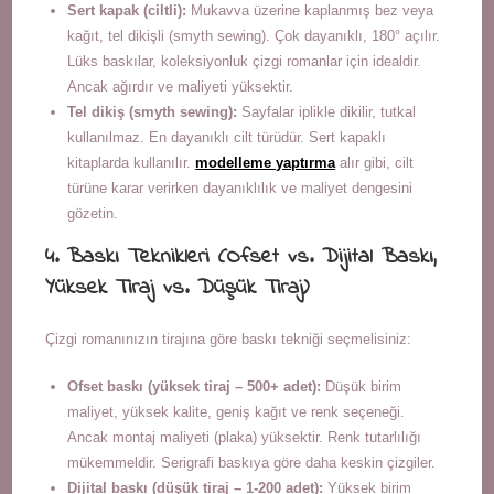
Sert kapak (ciltli):
Mukavva üzerine kaplanmış bez veya
kağıt, tel dikişli (smyth sewing). Çok dayanıklı, 180° açılır.
Lüks baskılar, koleksiyonluk çizgi romanlar için idealdir.
Ancak ağırdır ve maliyeti yüksektir.
Tel dikiş (smyth sewing):
Sayfalar iplikle dikilir, tutkal
kullanılmaz. En dayanıklı cilt türüdür. Sert kapaklı
kitaplarda kullanılır.
modelleme yaptırma
alır gibi, cilt
türüne karar verirken dayanıklılık ve maliyet dengesini
gözetin.
4. Baskı Teknikleri (Ofset vs. Dijital Baskı,
Yüksek Tiraj vs. Düşük Tiraj)
Çizgi romanınızın tirajına göre baskı tekniği seçmelisiniz:
Ofset baskı (yüksek tiraj – 500+ adet):
Düşük birim
maliyet, yüksek kalite, geniş kağıt ve renk seçeneği.
Ancak montaj maliyeti (plaka) yüksektir. Renk tutarlılığı
mükemmeldir. Serigrafi baskıya göre daha keskin çizgiler.
Dijital baskı (düşük tiraj – 1-200 adet):
Yüksek birim