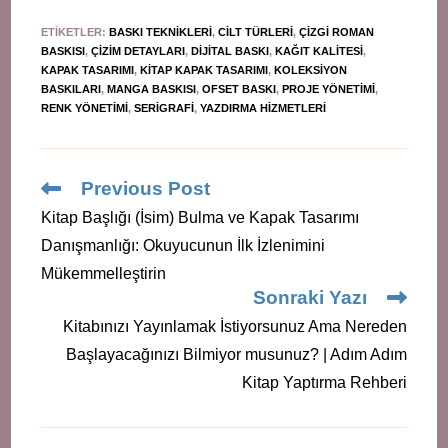
ETIKETLER
:
BASKI TEKNIKLERI
,
CILT TÜRLERI
,
ÇIZGI ROMAN
BASKISI
,
ÇIZIM DETAYLARI
,
DIJITAL BASKI
,
KAĞIT KALITESI
,
KAPAK TASARIMI
,
KITAP KAPAK TASARIMI
,
KOLEKSIYON
BASKILARI
,
MANGA BASKISI
,
OFSET BASKI
,
PROJE YÖNETIMI
,
RENK YÖNETIMI
,
SERIGRAFI
,
YAZDIRMA HIZMETLERI
Read
Previous Post
more
Kitap Başlığı (İsim) Bulma ve Kapak Tasarımı
articles
Danışmanlığı: Okuyucunun İlk İzlenimini
Mükemmelleştirin
Sonraki Yazı
Kitabınızı Yayınlamak İstiyorsunuz Ama Nereden
Başlayacağınızı Bilmiyor musunuz? | Adım Adım
Kitap Yaptırma Rehberi