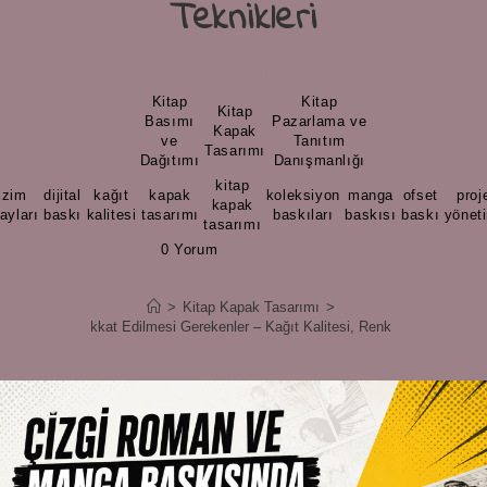
Teknikleri
Updated
Haziran 15, 2026
Kitap
Kitap
Kitap
Posted
Basımı
Pazarlama ve
/
Kapak
/
in
ve
Tanıtım
Tasarımı
Dağıtımı
Danışmanlığı
kitap
izim
dijital
kağıt
kapak
koleksiyon
manga
ofset
proj
,
,
,
,
kapak
,
,
,
,
ayları
baskı
kalitesi
tasarımı
baskıları
baskısı
baskı
yönet
tasarımı
0 Yorum
5 mins read
>
Kitap Kapak Tasarımı
>
skısında Dikkat Edilmesi Gerekenler – Kağıt Kalitesi, Renk Yönetimi, Cilt 