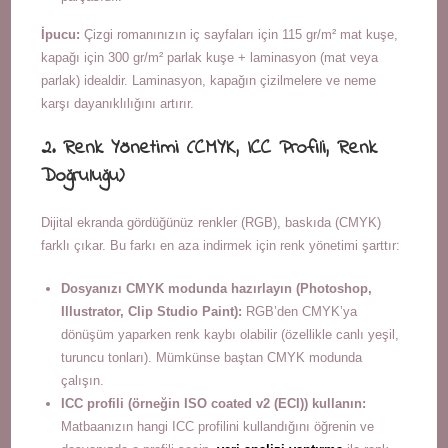
İpucu:
Çizgi romanınızın iç sayfaları için 115 gr/m² mat kuşe,
kapağı için 300 gr/m² parlak kuşe + laminasyon (mat veya
parlak) idealdir. Laminasyon, kapağın çizilmelere ve neme
karşı dayanıklılığını artırır.
2. Renk Yönetimi (CMYK, ICC Profili, Renk
Doğruluğu)
Dijital ekranda gördüğünüz renkler (RGB), baskıda (CMYK)
farklı çıkar. Bu farkı en aza indirmek için renk yönetimi şarttır:
Dosyanızı CMYK modunda hazırlayın (Photoshop,
Illustrator, Clip Studio Paint):
RGB’den CMYK’ya
dönüşüm yaparken renk kaybı olabilir (özellikle canlı yeşil,
turuncu tonları). Mümkünse baştan CMYK modunda
çalışın.
ICC profili (örneğin ISO coated v2 (ECI)) kullanın:
Matbaanızın hangi ICC profilini kullandığını öğrenin ve