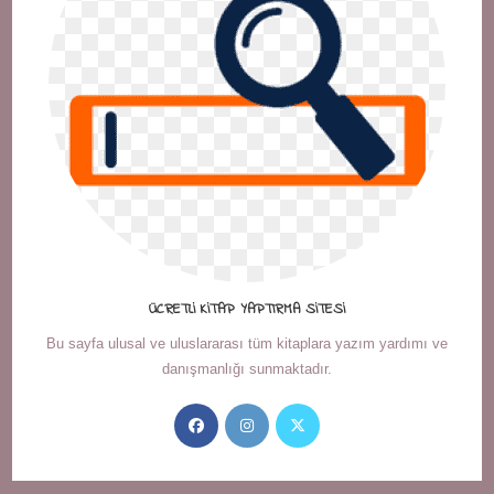
ÜCRETLI KITAP YAPTIRMA SITESI
Bu sayfa ulusal ve uluslararası tüm kitaplara yazım yardımı ve
danışmanlığı sunmaktadır.
Opens
Opens
Opens
in
in
in
a
a
a