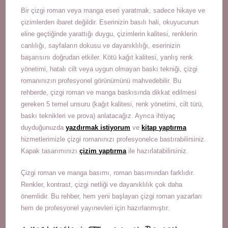
Bir çizgi roman veya manga eseri yaratmak, sadece hikaye ve
çizimlerden ibaret değildir. Eserinizin basılı hali, okuyucunun
eline geçtiğinde yarattığı duygu, çizimlerin kalitesi, renklerin
canlılığı, sayfaların dokusu ve dayanıklılığı, eserinizin
başarısını doğrudan etkiler. Kötü kağıt kalitesi, yanlış renk
yönetimi, hatalı cilt veya uygun olmayan baskı tekniği, çizgi
romanınızın profesyonel görünümünü mahvedebilir. Bu
rehberde, çizgi roman ve manga baskısında dikkat edilmesi
gereken 5 temel unsuru (kağıt kalitesi, renk yönetimi, cilt türü,
baskı teknikleri ve prova) anlatacağız. Ayrıca ihtiyaç
duyduğunuzda
yazdırmak istiyorum
ve
kitap yaptırma
hizmetlerimizle çizgi romanınızı profesyonelce bastırabilirsiniz.
Kapak tasarımınızı
çizim yaptırma
ile hazırlatabilirsiniz.
Çizgi roman ve manga basımı, roman basımından farklıdır.
Renkler, kontrast, çizgi netliği ve dayanıklılık çok daha
önemlidir. Bu rehber, hem yeni başlayan çizgi roman yazarları
hem de profesyonel yayınevleri için hazırlanmıştır.