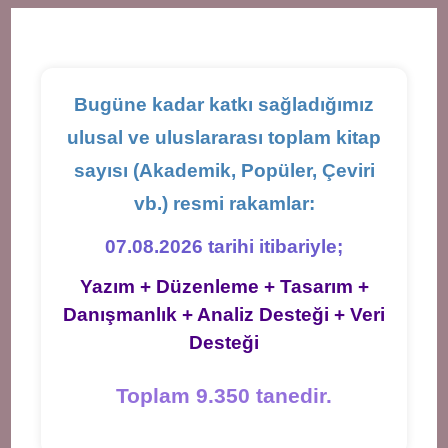
new
new
new
tab
tab
tab
Bugüne kadar katkı sağladığımız
ulusal ve uluslararası toplam kitap
sayısı (Akademik, Popüler, Çeviri
vb.) resmi rakamlar:
07.08.2026 tarihi itibariyle;
Yazım + Düzenleme + Tasarım +
Danışmanlık + Analiz Desteği + Veri
Desteği
Toplam 9.350 tanedir.