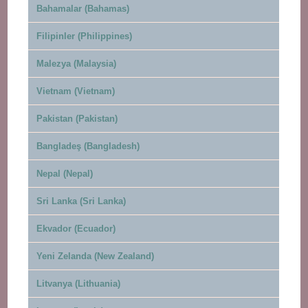
Bahamalar (Bahamas)
Filipinler (Philippines)
Malezya (Malaysia)
Vietnam (Vietnam)
Pakistan (Pakistan)
Bangladeş (Bangladesh)
Nepal (Nepal)
Sri Lanka (Sri Lanka)
Ekvador (Ecuador)
Yeni Zelanda (New Zealand)
Litvanya (Lithuania)