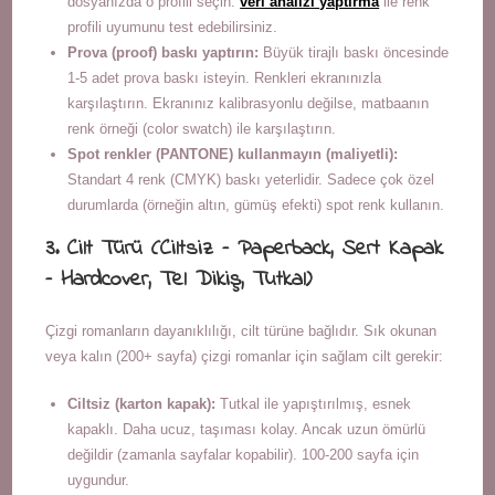
dosyanızda o profili seçin.
veri analizi yaptırma
ile renk
profili uyumunu test edebilirsiniz.
Prova (proof) baskı yaptırın:
Büyük tirajlı baskı öncesinde
1-5 adet prova baskı isteyin. Renkleri ekranınızla
karşılaştırın. Ekranınız kalibrasyonlu değilse, matbaanın
renk örneği (color swatch) ile karşılaştırın.
Spot renkler (PANTONE) kullanmayın (maliyetli):
Standart 4 renk (CMYK) baskı yeterlidir. Sadece çok özel
durumlarda (örneğin altın, gümüş efekti) spot renk kullanın.
3. Cilt Türü (Ciltsiz – Paperback, Sert Kapak
– Hardcover, Tel Dikiş, Tutkal)
Çizgi romanların dayanıklılığı, cilt türüne bağlıdır. Sık okunan
veya kalın (200+ sayfa) çizgi romanlar için sağlam cilt gerekir:
Ciltsiz (karton kapak):
Tutkal ile yapıştırılmış, esnek
kapaklı. Daha ucuz, taşıması kolay. Ancak uzun ömürlü
değildir (zamanla sayfalar kopabilir). 100-200 sayfa için
uygundur.