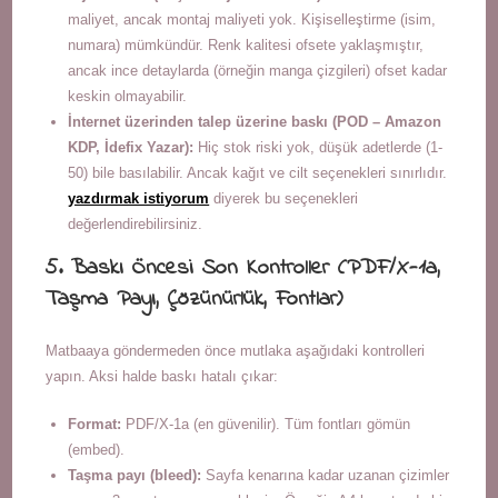
maliyet, ancak montaj maliyeti yok. Kişiselleştirme (isim,
numara) mümkündür. Renk kalitesi ofsete yaklaşmıştır,
ancak ince detaylarda (örneğin manga çizgileri) ofset kadar
keskin olmayabilir.
İnternet üzerinden talep üzerine baskı (POD – Amazon
KDP, İdefix Yazar):
Hiç stok riski yok, düşük adetlerde (1-
50) bile basılabilir. Ancak kağıt ve cilt seçenekleri sınırlıdır.
yazdırmak istiyorum
diyerek bu seçenekleri
değerlendirebilirsiniz.
5. Baskı Öncesi Son Kontroller (PDF/X-1a,
Taşma Payı, Çözünürlük, Fontlar)
Matbaaya göndermeden önce mutlaka aşağıdaki kontrolleri
yapın. Aksi halde baskı hatalı çıkar:
Format:
PDF/X-1a (en güvenilir). Tüm fontları gömün
(embed).
Taşma payı (bleed):
Sayfa kenarına kadar uzanan çizimler