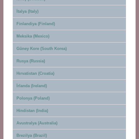
İtalya (Italy)
Finlandiya (Finland)
Meksika (Mexico)
Güney Kore (South Korea)
Rusya (Russia)
Hırvatistan (Croatia)
İrlanda (Ireland)
Polonya (Poland)
Hindistan (India)
Avustralya (Australia)
Brezilya (Brazil)